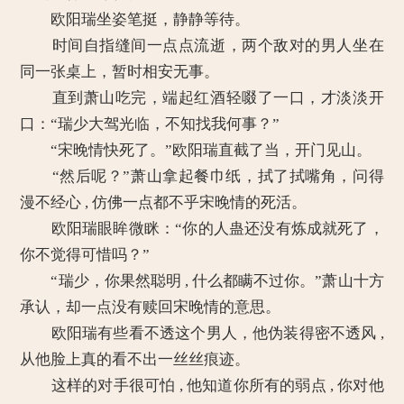
欧阳瑞坐姿笔挺，静静等待。
时间自指缝间一点点流逝，两个敌对的男人坐在
同一张桌上，暂时相安无事。
直到萧山吃完，端起红酒轻啜了一口，才淡淡开
口：“瑞少大驾光临，不知找我何事？”
“宋晚情快死了。”欧阳瑞直截了当，开门见山。
“然后呢？”萧山拿起餐巾纸，拭了拭嘴角，问得
漫不经心 , 仿佛一点都不乎宋晚情的死活。
欧阳瑞眼眸微眯：“你的人蛊还没有炼成就死了，
你不觉得可惜吗？”
“瑞少，你果然聪明 , 什么都瞒不过你。”萧山十方
承认，却一点没有赎回宋晚情的意思。
欧阳瑞有些看不透这个男人，他伪装得密不透风 ,
从他脸上真的看不出一丝丝痕迹。
这样的对手很可怕 , 他知道你所有的弱点 , 你对他