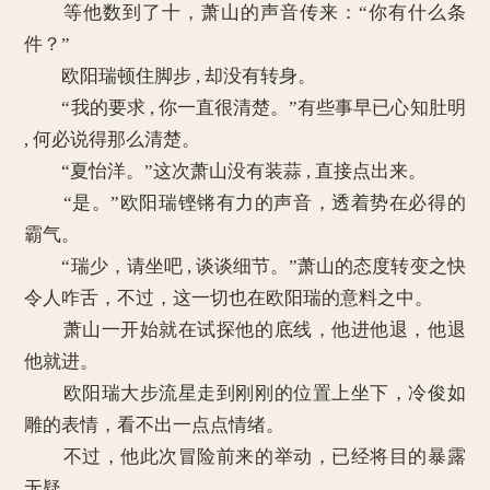
等他数到了十，萧山的声音传来：“你有什么条
件？”
欧阳瑞顿住脚步 , 却没有转身。
“我的要求 , 你一直很清楚。”有些事早已心知肚明
, 何必说得那么清楚。
“夏怡洋。”这次萧山没有装蒜 , 直接点出来。
“是。”欧阳瑞铿锵有力的声音，透着势在必得的
霸气。
“瑞少，请坐吧 , 谈谈细节。”萧山的态度转变之快
令人咋舌，不过，这一切也在欧阳瑞的意料之中。
萧山一开始就在试探他的底线，他进他退，他退
他就进。
欧阳瑞大步流星走到刚刚的位置上坐下，冷俊如
雕的表情，看不出一点点情绪。
不过，他此次冒险前来的举动，已经将目的暴露
无疑。