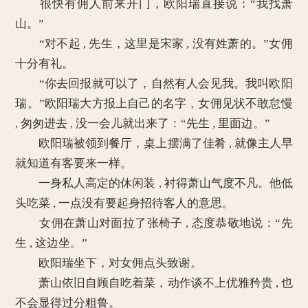
很快有佣人前来开门，欧阳瑞直接说：“我找萧
山。”
“对不起 , 先生，这里是宋家 , 没有姓萧的。”女佣
十分有礼。
“你去回报就可以了，自然有人会见我。我叫欧阳
瑞。”欧阳瑞大方报上自己的名字，女佣见状不敢怠慢
, 匆匆进去 , 没一会儿就出来了：“先生 , 里面边。”
欧阳瑞被领到餐厅，桌上摆满了佳肴 , 就像主人早
就知道有客要来一样。
一身私人高定的休闲装 , 衬得萧山气度不凡。他低
头吃菜 , 一点没有要起身招待客人的意思。
女佣在萧山对面拉了张椅子 , 态度恭敬地说：“先
生 , 这边坐。”
欧阳瑞坐下，对女佣点头致谢。
萧山依旧自顾自吃着菜，动作谈不上优雅矜贵 , 也
不会显得过分粗鲁。