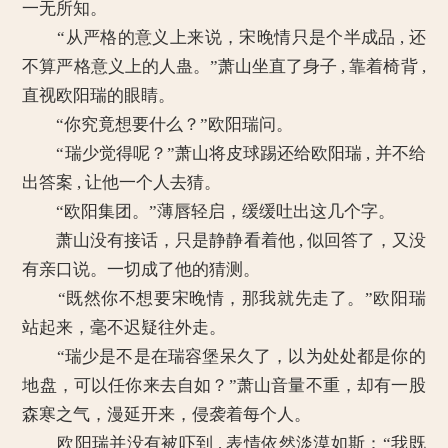
一无所知。
“从严格的意义上来说，宋晚情只是个半成品 , 还
不算严格意义上的人蛊。”萧山坐直了身子 , 靠着椅背 ,
直视欧阳瑞的眼睛。
“你究竟想要什么？”欧阳瑞问。
“瑞少觉得呢？”萧山将皮球踢还给欧阳瑞 , 并不给
出答案 , 让他一个人去猜。
“欧阳集团。”薄唇轻启，缓缓吐出这几个字。
萧山没有接话，只是静静看着他 , 似回答了，又没
有亲口说。一切成了他的猜测。
“既然你不想要宋晚情，那我就先走了。”欧阳瑞
站起来，毫不迟疑往外走。
“瑞少是不是在瑞容堡呆久了，以为处处都是你的
地盘，可以任你来去自如？”萧山音量不重，却有一股
森寒之气，漫延开来，侵袭着每个人。
欧阳瑞并没有被吓到 , 表情依然淡漠如斯：“我既