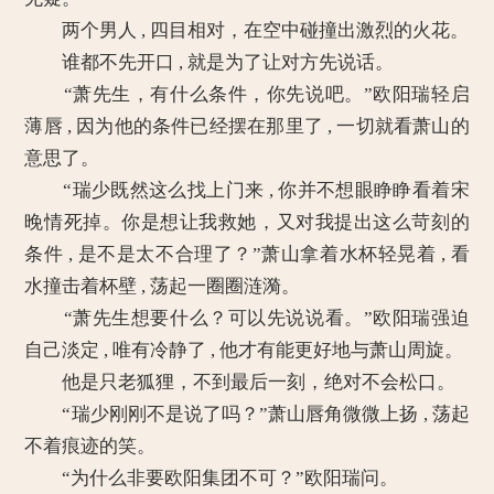
两个男人 , 四目相对，在空中碰撞出激烈的火花。
谁都不先开口 , 就是为了让对方先说话。
“萧先生，有什么条件，你先说吧。”欧阳瑞轻启
薄唇 , 因为他的条件已经摆在那里了 , 一切就看萧山的
意思了。
“瑞少既然这么找上门来 , 你并不想眼睁睁看着宋
晚情死掉。你是想让我救她，又对我提出这么苛刻的
条件 , 是不是太不合理了？”萧山拿着水杯轻晃着 , 看
水撞击着杯壁 , 荡起一圈圈涟漪。
“萧先生想要什么？可以先说说看。”欧阳瑞强迫
自己淡定 , 唯有冷静了 , 他才有能更好地与萧山周旋。
他是只老狐狸，不到最后一刻，绝对不会松口。
“瑞少刚刚不是说了吗？”萧山唇角微微上扬 , 荡起
不着痕迹的笑。
“为什么非要欧阳集团不可？”欧阳瑞问。