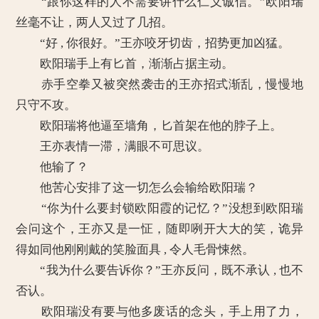
“跟你这样的人不需要讲什么仁义诚信。”欧阳瑞
丝毫不让，两人又过了几招。
“好 , 你很好。”王亦咬牙切齿，招势更加凶猛。
欧阳瑞手上有匕首，渐渐占据主动。
赤手空拳又被突然袭击的王亦招式渐乱，慢慢地
只守不攻。
欧阳瑞将他逼至墙角，匕首架在他的脖子上。
王亦表情一滞，满眼不可思议。
他输了？
他苦心安排了这一切怎么会输给欧阳瑞？
“你为什么要封锁欧阳霞的记忆？”没想到欧阳瑞
会问这个，王亦又是一怔，随即咧开大大的笑，诡异
得如同他刚刚戴的笑脸面具 , 令人毛骨悚然。
“我为什么要告诉你？”王亦反问，既不承认 , 也不
否认。
欧阳瑞没有要与他多废话的念头，手上用了力，