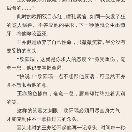
后悔的……”
此时的欧阳双目赤红 , 瞳孔紧缩 , 如同一头发了狂
的噬人猛兽。不答应他的要求 , 下一秒他就会生出獠
牙，将他噬咬至死。
王亦似是放弃了自己性命，只微微笑着 , 半分没有
要妥协的念头。
“欧阳瑞，这就是你求人的态度？”身受重伤，奄
奄一息，他仍要掌握全局。
“快说！”欧阳瑞一点不想跟他废话，可显然王亦
并不想顺着他的意。
王亦脸色惨白，奄奄一息，唇角却始终挂着讥诮
的笑。
这样的笑容太刺眼，欧阳瑞必须用尽全身力气，
才能克制住不一拳挥过去的念头。
因为此时的王亦经不起他再一记拳头 , 时间每一秒