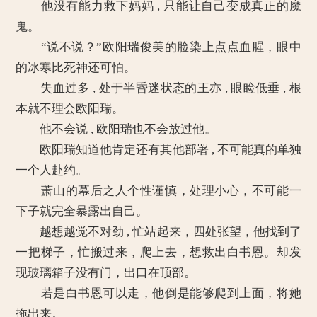
他没有能力救下妈妈 , 只能让自己变成真正的魔
鬼。
“说不说？”欧阳瑞俊美的脸染上点点血腥，眼中
的冰寒比死神还可怕。
失血过多 , 处于半昏迷状态的王亦 , 眼睑低垂 , 根
本就不理会欧阳瑞。
他不会说 , 欧阳瑞也不会放过他。
欧阳瑞知道他肯定还有其他部署 , 不可能真的单独
一个人赴约。
萧山的幕后之人个性谨慎，处理小心，不可能一
下子就完全暴露出自己。
越想越觉不对劲 , 忙站起来，四处张望，他找到了
一把梯子，忙搬过来，爬上去，想救出白书恩。却发
现玻璃箱子没有门，出口在顶部。
若是白书恩可以走，他倒是能够爬到上面，将她
拖出来。