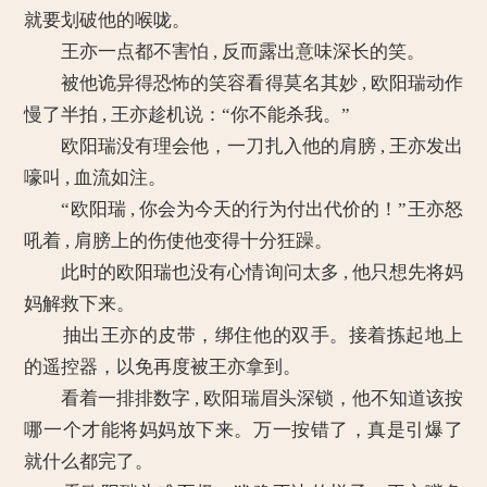
就要划破他的喉咙。
王亦一点都不害怕 , 反而露出意味深长的笑。
被他诡异得恐怖的笑容看得莫名其妙 , 欧阳瑞动作
慢了半拍 , 王亦趁机说：“你不能杀我。”
欧阳瑞没有理会他，一刀扎入他的肩膀 , 王亦发出
嚎叫 , 血流如注。
“欧阳瑞 , 你会为今天的行为付出代价的！”王亦怒
吼着 , 肩膀上的伤使他变得十分狂躁。
此时的欧阳瑞也没有心情询问太多 , 他只想先将妈
妈解救下来。
抽出王亦的皮带，绑住他的双手。接着拣起地上
的遥控器，以免再度被王亦拿到。
看着一排排数字 , 欧阳瑞眉头深锁，他不知道该按
哪一个才能将妈妈放下来。万一按错了，真是引爆了
就什么都完了。