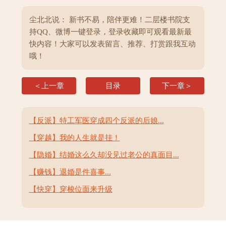
尘北北说： 新书不易，陪伴更难！二层楼书院支
持QQ、微博一键登录，登录收藏即可观看最新最
快内容！大家可以发表留言、推荐、打赏跟我互动
哦！
＜上一章
目录
下一章＞
【反派】特工军医穿成四个反派的后娘...
【穿越】我的人生就是挂！
【隐婚】结婚这么久却没见过老公的真面目...
【赚钱】退婚是件喜事...
【快穿】穿梭位面来升级