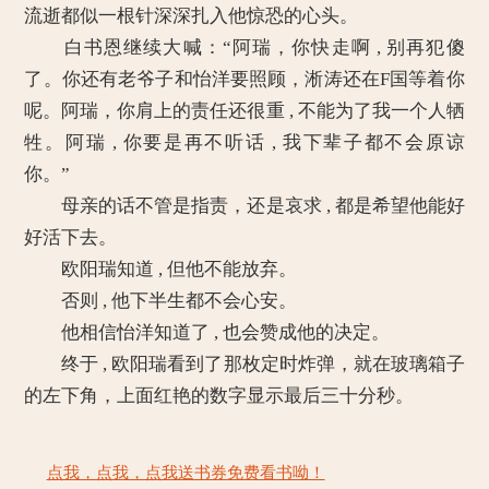
流逝都似一根针深深扎入他惊恐的心头。
白书恩继续大喊：“阿瑞，你快走啊 , 别再犯傻
了。你还有老爷子和怡洋要照顾，淅涛还在F国等着你
呢。阿瑞，你肩上的责任还很重 , 不能为了我一个人牺
牲。阿瑞 , 你要是再不听话 , 我下辈子都不会原谅
你。”
母亲的话不管是指责，还是哀求 , 都是希望他能好
好活下去。
欧阳瑞知道 , 但他不能放弃。
否则 , 他下半生都不会心安。
他相信怡洋知道了 , 也会赞成他的决定。
终于 , 欧阳瑞看到了那枚定时炸弹，就在玻璃箱子
的左下角，上面红艳的数字显示最后三十分秒。
点我，点我，点我送书券免费看书呦！