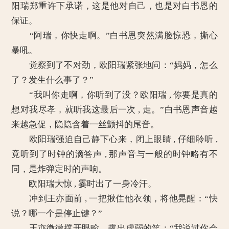
阳瑞郑重许下承诺，这是他对自己，也是对白书恩的
保证。
“阿瑞，你快走啊。”白书恩突然满脸惊恐，撕心
暴吼。
觉察到了不对劲，欧阳瑞紧张地问：“妈妈，怎么
了？发生什么事了？”
“我叫你走啊，你听到了没？欧阳瑞 , 你要是真的
想对我尽孝，就听我这最后一次 , 走。”白书恩声音越
来越急促，隐隐含着一丝颤抖的尾音。
欧阳瑞强迫自己静下心来，闭上眼睛 , 仔细聆听 ,
竟听到了时钟的滴答声 , 那声音与一般的时钟略有不
同，是炸弹定时的声响。
欧阳瑞大惊 , 霎时出了一身冷汗。
冲到王亦面前 , 一把揪住他衣领，将他晃醒：“快
说？哪一个是停止键？”
王亦微微撑开眼睑，露出虚弱的笑：“我说过你会