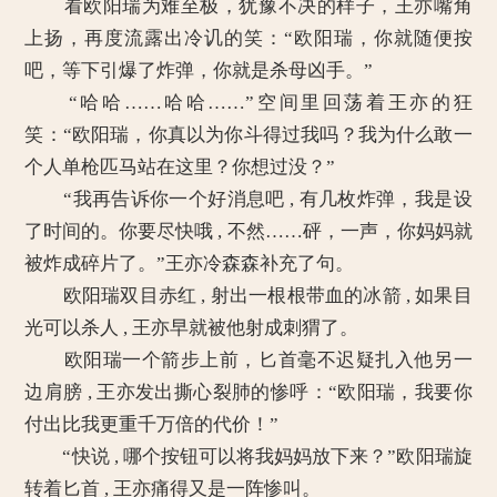
看欧阳瑞为难至极，犹豫不决的样子，王亦嘴角
上扬，再度流露出冷讥的笑：“欧阳瑞，你就随便按
吧，等下引爆了炸弹，你就是杀母凶手。”
“哈哈……哈哈……”空间里回荡着王亦的狂
笑：“欧阳瑞，你真以为你斗得过我吗？我为什么敢一
个人单枪匹马站在这里？你想过没？”
“我再告诉你一个好消息吧 , 有几枚炸弹，我是设
了时间的。你要尽快哦 , 不然……砰，一声，你妈妈就
被炸成碎片了。”王亦冷森森补充了句。
欧阳瑞双目赤红 , 射出一根根带血的冰箭 , 如果目
光可以杀人 , 王亦早就被他射成刺猬了。
欧阳瑞一个箭步上前，匕首毫不迟疑扎入他另一
边肩膀 , 王亦发出撕心裂肺的惨呼：“欧阳瑞，我要你
付出比我更重千万倍的代价！”
“快说 , 哪个按钮可以将我妈妈放下来？”欧阳瑞旋
转着匕首 , 王亦痛得又是一阵惨叫。