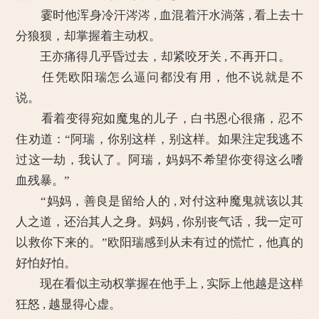
霎时他浑身冷汗涔涔 , 血混着汗水淌落 , 看上去十
分狼狈，却掌握着主动权。
王亦痛得几乎昏过去，却紧咬牙关 , 不再开口。
任凭欧阳瑞怎么逼问都没有用，他不说就是不
说。
看着变得宛如魔鬼的儿子，白书恩心很痛，忍不
住劝道：“阿瑞，你别这样，别这样。如果注定我逃不
过这一劫，我认了。阿瑞，妈妈不希望你变得这么嗜
血残暴。”
“妈妈，善良是留给人的 , 对付这种魔鬼就该以其
人之道，还治其人之身。妈妈 , 你别丧气话，我一定可
以救你下来的。”欧阳瑞感到从未有过的慌忙，他真的
好怕好怕。
现在看似主动权掌握在他手上 , 实际上他越是这样
狂怒 , 越显得心虚。