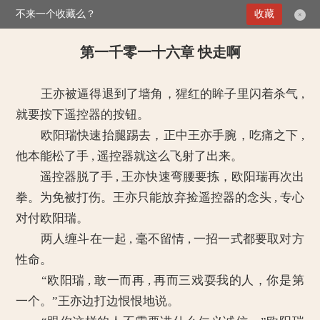
不来一个收藏么？
>
替嫁小妻：二少，得寸进尺
第一千零一十六章 快走啊
收藏
×
第一千零一十六章 快走啊
王亦被逼得退到了墙角，猩红的眸子里闪着杀气 ,
就要按下遥控器的按钮。
欧阳瑞快速抬腿踢去，正中王亦手腕，吃痛之下 ,
他本能松了手 , 遥控器就这么飞射了出来。
遥控器脱了手 , 王亦快速弯腰要拣，欧阳瑞再次出
拳。为免被打伤。王亦只能放弃捡遥控器的念头 , 专心
对付欧阳瑞。
两人缠斗在一起 , 毫不留情 , 一招一式都要取对方
性命。
“欧阳瑞 , 敢一而再 , 再而三戏耍我的人，你是第
一个。”王亦边打边恨恨地说。