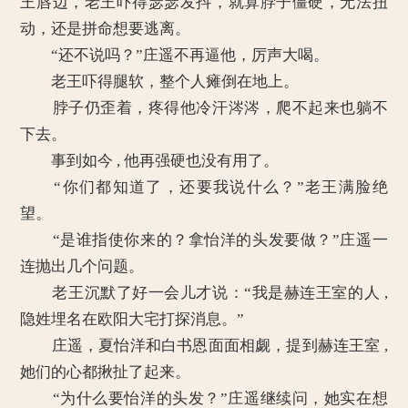
王唇边，老王吓得瑟瑟发抖，就算脖子僵硬，无法扭
动，还是拼命想要逃离。
“还不说吗？”庄遥不再逼他，厉声大喝。
老王吓得腿软，整个人瘫倒在地上。
脖子仍歪着，疼得他冷汗涔涔，爬不起来也躺不
下去。
事到如今 , 他再强硬也没有用了。
“你们都知道了，还要我说什么？”老王满脸绝
望。
“是谁指使你来的？拿怡洋的头发要做？”庄遥一
连抛出几个问题。
老王沉默了好一会儿才说：“我是赫连王室的人 ,
隐姓埋名在欧阳大宅打探消息。”
庄遥，夏怡洋和白书恩面面相觑，提到赫连王室 ,
她们的心都揪扯了起来。
“为什么要怡洋的头发？”庄遥继续问，她实在想