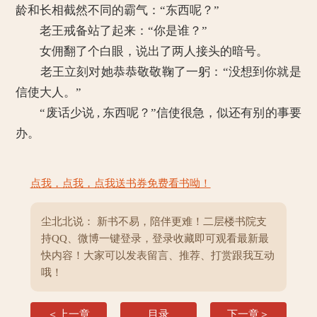
龄和长相截然不同的霸气：“东西呢？”
老王戒备站了起来：“你是谁？”
女佣翻了个白眼，说出了两人接头的暗号。
老王立刻对她恭恭敬敬鞠了一躬：“没想到你就是
信使大人。”
“废话少说 , 东西呢？”信使很急，似还有别的事要
办。
点我，点我，点我送书券免费看书呦！
尘北北说： 新书不易，陪伴更难！二层楼书院支
持QQ、微博一键登录，登录收藏即可观看最新最
快内容！大家可以发表留言、推荐、打赏跟我互动
哦！
＜上一章
目录
下一章＞