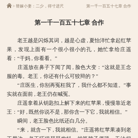
>
替嫁小妻：二少，得寸进尺
第一千一百五十七章 合作
第一千一百五十七章 合作
老王越是闪烁其词，越是心虚 , 夏怡洋忙拿起红苹
果，发现上面有一个很小很小的孔，她忙拿给庄遥
看：“干妈 , 你看看。”
庄遥放在鼻子下闻了闻 , 脸色大变：“这就是王念
服的毒。老王，你还有什么可狡辩的？”
“庄医生 , 你别再冤枉我了，我什么都不知道。”事
实就在面前 , 老王仍在喊冤。
庄遥拿着从钥匙扣上解下来的红苹果 , 慢慢靠近老
王：“好 , 既然你说不是 , 那你含一下它 , 我就相信。”
瞬间，老王脸色比纸还白几分。
“来，就含一下 , 我就相信。”庄遥将红苹果凑到老