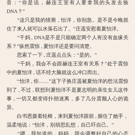
音：“你是说，赫连王室有人要拿我的头发去验
DNA？”
“这只是我的猜测，怡洋，你别急。是不是今晚抓
住了来人就可以水落石出了。”庄遥安慰着夏怡洋。
“干妈 , DNA是不是只能确定两个人有没有血缘关
系？”纵然震惊 , 夏怡洋还是要问清楚。
思索了一下 , 庄遥点点头：“是的。”
“干妈，我会不会跟赫连王室有关系？”处于震惊
中的夏怡洋 , 话不经大脑就这么冲口而出。
“怡洋 , 你……”这下子换庄遥被夏怡洋的想法震惊
到了 , 不过 , 联想到夏怡洋不是夏志明的亲生女儿这件
事 , 一切又都变得扑朔迷离，多了几分震颤人心的诡
异。
白书恩拨着轮椅，来到夏怡洋跟前 , 握住了她手，
温柔地说：“怡洋，别胡思乱想，自己吓自己。”
“嗯，我知道的，妈妈，我会调整好自己的心态