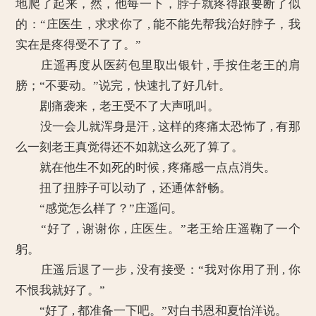
地爬了起来，然，他每一下，脖子就疼得跟要断了似
的：“庄医生，求求你了 , 能不能先帮我治好脖子，我
实在是疼得受不了了。”
庄遥再度从医药包里取出银针 , 手按住老王的肩
膀；“不要动。”说完，快速扎了好几针。
剧痛袭来，老王受不了大声吼叫。
没一会儿就浑身是汗 , 这样的疼痛太恐怖了 , 有那
么一刻老王真觉得还不如就这么死了算了。
就在他生不如死的时候 , 疼痛感一点点消失。
扭了扭脖子可以动了，还通体舒畅。
“感觉怎么样了？”庄遥问。
“好了 , 谢谢你 , 庄医生。”老王给庄遥鞠了一个
躬。
庄遥后退了一步 , 没有接受：“我对你用了刑 , 你
不恨我就好了。”
“好了 , 都准备一下吧。”对白书恩和夏怡洋说。