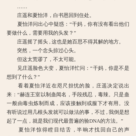
……
庄遥和夏怡洋，白书恩回到住处。
夏怡洋问出心中疑惑：“干妈，你有没有看出他们
要做什么，需要用我的头发？”
庄遥摇了摇头 , 这也是她百思不得其解的地方。
突然，一个念头掠过心头。
但这太荒谬了，不太可能。
见庄遥脸色大变，夏怡洋忙问：“干妈，你是不是
想到了什么？”
看着夏怡洋近在咫尺担忧的脸，庄遥决定说出
来：“赫连王室以制蛊闻名，手段残忍，毒辣。只是蛊
一般由毒虫炼制而成，应该接触到或服下才有用。没
有听说过用几根头发就可以做法的事，不过 , 我倒是想
起了一点，就是我们现代最普遍的验DNA的方法。”
夏怡洋惊得瞠目结舌 , 半晌才找回自己的声