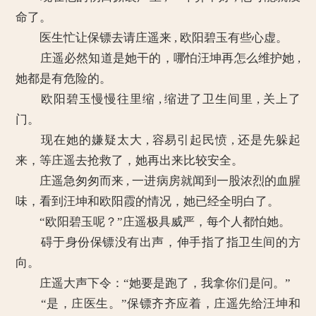
命了。
医生忙让保镖去请庄遥来 , 欧阳碧玉有些心虚。
庄遥必然知道是她干的，哪怕汪坤再怎么维护她 ,
她都是有危险的。
欧阳碧玉慢慢往里缩 , 缩进了卫生间里 , 关上了
门。
现在她的嫌疑太大 , 容易引起民愤 , 还是先躲起
来，等庄遥去抢救了，她再出来比较安全。
庄遥急匆匆而来 , 一进病房就闻到一股浓烈的血腥
味，看到汪坤和欧阳霞的情况，她已经全明白了。
“欧阳碧玉呢？”庄遥极具威严，每个人都怕她。
碍于身份保镖没有出声，伸手指了指卫生间的方
向。
庄遥大声下令：“她要是跑了，我拿你们是问。”
“是，庄医生。”保镖齐齐应着，庄遥先给汪坤和