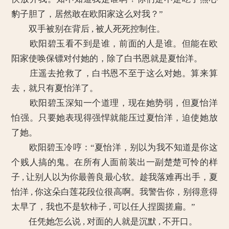
豹子胆了，居然敢在欧阳家这么对我？”
双手被别在背后 , 被人死死控制住。
欧阳碧玉看不到是谁，前面的人是谁。但能在欧
阳家使唤保镖对付她的，除了白书恩就是夏怡洋。
庄遥去抢救了，白书恩不至于这么对她。算来算
去，就只有夏怡洋了。
欧阳碧玉深知一个道理，现在她势弱，但夏怡洋
怕强。只要她表现得强悍就能压过夏怡洋，迫使她放
了她。
欧阳碧玉冷哼：“夏怡洋，别以为我不知道是你这
个贱人搞的鬼。在所有人面前装出一副楚楚可怜的样
子 , 让别人以为你最善良最心软。趁我落难再出手，夏
怡洋 , 你这朵白莲花段位很高啊。我警告你，别得意得
太早了，我也不是软柿子 , 可以任人捏圆搓扁。”
任凭她怎么说 , 对面的人就是沉默 , 不开口。