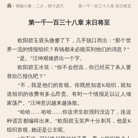
>
替嫁小妻：二少，得寸进尺
第一千一百三十八章 末日将至
第一千一百三十八章 末日将至
欧阳碧玉眉头微蹙了下，几乎脱口而出：“那个世
界一流的情报组织？有钱都未必能买到他们的消息？”
“是。”汪坤艰难挤出一个字。
欧阳碧玉冷笑：“你不会想说，你已经买了杀人要
替自己报仇吧？”
“不，我是他们的首领。你既然知道K组织 , 就知
道组织的收费有多么昂贵。有时一个情报足以让人倾
家荡产。”汪坤意识越来越涣散。
“哈哈……哈哈……你这求生欲强到没边了，连这
种谎言都编得出来。”欧阳碧玉笑声十分刺耳，他是K
组织首领 , 她还是公主呢。