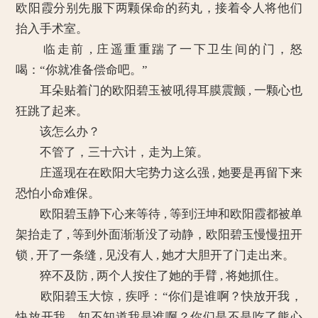
欧阳霞分别先服下两颗保命的药丸，接着令人将他们
抬入手术室。
临走前 , 庄遥重重踹了一下卫生间的门，怒
喝：“你就准备偿命吧。”
耳朵贴着门的欧阳碧玉被吼得耳膜震颤 , 一颗心也
狂跳了起来。
该怎么办？
不管了，三十六计，走为上策。
庄遥现在在欧阳大宅势力这么强 , 她要是再留下来
恐怕小命难保。
欧阳碧玉静下心来等待 , 等到汪坤和欧阳霞都被单
架抬走了 , 等到外面渐渐没了动静，欧阳碧玉慢慢扭开
锁 , 开了一条缝 , 见没有人 , 她才大胆开了门走出来。
猝不及防 , 两个人按住了她的手臂 , 将她抓住。
欧阳碧玉大惊，疾呼：“你们是谁啊？快放开我，
快放开我。知不知道我是谁啊？你们是不是吃了熊心