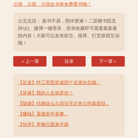
点我，点我，点我送书券免费看书呦！
尘北北说： 新书不易，陪伴更难！二层楼书院支
持QQ、微博一键登录，登录收藏即可观看最新最
快内容！大家可以发表留言、推荐、打赏跟我互动
哦！
＜上一章
目录
下一章＞
【反派】特工军医穿成四个反派的后娘...
【穿越】我的人生就是挂！
【隐婚】结婚这么久却没见过老公的真面目...
【赚钱】退婚是件喜事...
【快穿】穿梭位面来升级