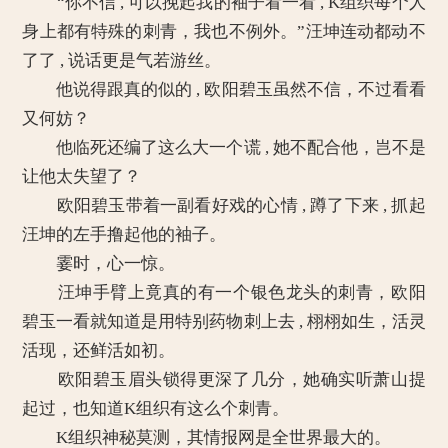
“你不信 , 可以挽起我的袖子看一看 , K组织每个人
身上都有特殊的刺青，我也不例外。”汪坤连动都动不
了了 , 说话更是气若游丝。
他说得跟真的似的 , 欧阳碧玉虽然不信，不过看看
又何妨？
他临死还编了这么大一个谎 , 她不配合他，岂不是
让他太失望了？
欧阳碧玉带着一副看好戏的心情 , 蹲了下来 , 抓起
汪坤的左手撸起他的袖子。
霎时，心一惊。
汪坤手臂上竟真的有一个银色龙头的刺青，欧阳
碧玉一看就知道是用特别药物刺上去 , 栩栩如生，活灵
活现，还鲜活如初。
欧阳碧玉眉头锁得更深了几分，她确实听萧山提
起过，也知道K组织有这么个刺青。
K组织神秘莫测，其情报网是全世界最大的。