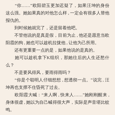
“你……”欧阳碧玉更加迟疑了，如果汪坤的身份
这么强。她如果真的对他怎么样 , 一定会有很多人替他
报仇的。
到时候她就完了，还是留着他吧。
不管他说的是真是假，目前为止 , 他还是愿意当欧
阳霞的狗 , 她也可以趁机拉拢他 , 让他为己所用。
还有更重要一点的是，如果他说的是真的。
她可以趁机拿下K组织，那她往后的人生还愁什
么？
不是要风得风，要雨得雨吗？
“你是个聪明人仔细想想 , 想透彻一点。”说完 , 汪
坤再也支撑不住昏死了过去。
欧阳霞大喊：“来人啊 , 快来人……”她刚刚醒来 ,
身体很虚 , 她以为自己喊得很大声，实际是声音堪比蚊
鸣。