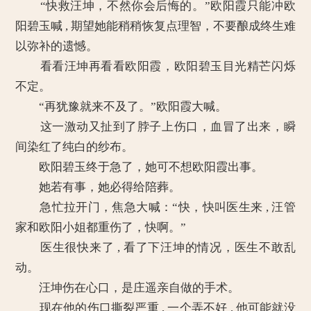
“快救汪坤，不然你会后悔的。”欧阳霞只能冲欧
阳碧玉喊 , 期望她能稍稍恢复点理智，不要酿成终生难
以弥补的遗憾。
看看汪坤再看看欧阳霞，欧阳碧玉目光精芒闪烁
不定。
“再犹豫就来不及了。”欧阳霞大喊。
这一激动又扯到了脖子上伤口，血冒了出来，瞬
间染红了纯白的纱布。
欧阳碧玉终于急了，她可不想欧阳霞出事。
她若有事，她必得给陪葬。
急忙拉开门，焦急大喊：“快，快叫医生来 , 汪管
家和欧阳小姐都重伤了，快啊。”
医生很快来了 , 看了下汪坤的情况，医生不敢乱
动。
汪坤伤在心口，是庄遥亲自做的手术。
现在他的伤口撕裂严重 , 一个弄不好 , 他可能就没