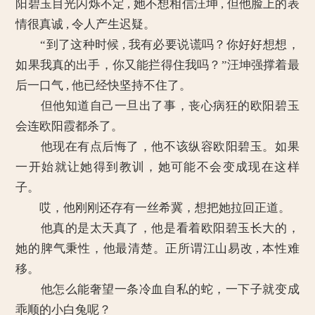
阳碧玉目光闪烁不定 , 她不想相信汪坤 , 但他脸上的表
情很真诚 , 令人产生迟疑。
“到了这种时候 , 我有必要说谎吗？你好好想想，
如果我真的出手，你又能拦得住我吗？”汪坤强撑着最
后一口气 , 他已经快坚持不住了。
但他知道自己一旦出了事，丧心病狂的欧阳碧玉
会连欧阳霞都杀了。
他现在有点后悔了，他不该纵容欧阳碧玉。如果
一开始就让她得到教训，她可能不会变成现在这样
子。
哎，他刚刚还存有一丝希冀，想把她拉回正道。
他真的是太天真了，他是看着欧阳碧玉长大的，
她的脾气秉性，他最清楚。正所谓江山易改 , 本性难
移。
他怎么能奢望一条冷血自私的蛇，一下子就变成
乖顺的小白兔呢？