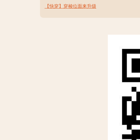
【快穿】穿梭位面来升级