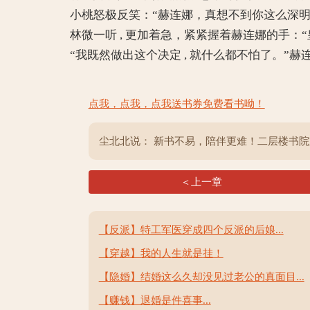
小桃怒极反笑：“赫连娜，真想不到你这么深明大
林微一听 , 更加着急，紧紧握着赫连娜的手：“
“我既然做出这个决定 , 就什么都不怕了。”赫
点我，点我，点我送书券免费看书呦！
尘北北说： 新书不易，陪伴更难！二层楼书
＜上一章
【反派】特工军医穿成四个反派的后娘...
【穿越】我的人生就是挂！
【隐婚】结婚这么久却没见过老公的真面目...
【赚钱】退婚是件喜事...