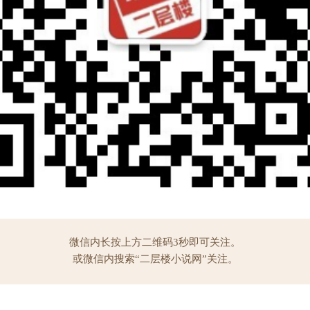
微信内长按上方二维码3秒即可关注。
或微信内搜索“二层楼小说网”关注。