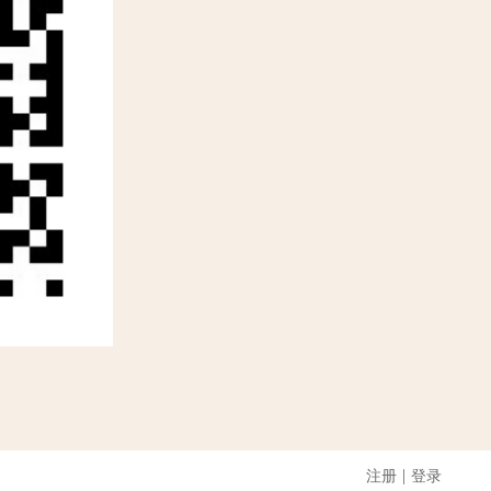
|
注册
登录