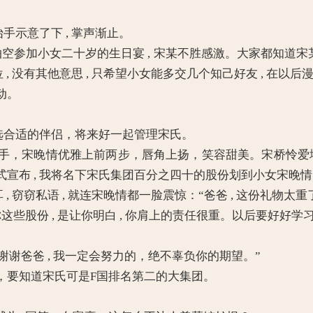
示意了下 , 掌声渐止。
加小女二十岁的生日宴 , 宋某不胜感激。大家都知道宋某
, 没有其他意思 , 只希望小女能多交几个知己好友 , 在以
动。
选合适的伴侣，将来好一起管理宋氏。
，宋晚情优雅上前两步，唇角上扬，笑容甜美。宋桥怜爱地
宣布 , 我将名下宋氏集团百分之四十的股份划到小女宋晚
 窃窃私语 , 就连宋晚情都一脸震惊：“爸爸 , 这份礼物太重
份 , 是让你明白 , 你肩上的责任很重。以后要好好学习
谢爸爸 , 我一定会努力的，绝不辜负你的期望。”
要知道宋氏可是F国排名第二的大集团。