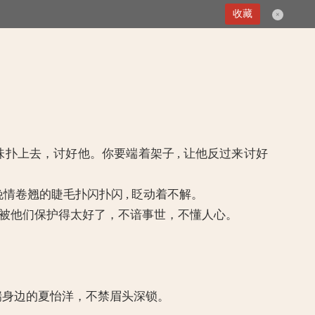
第一百九十九章 千亿千金
收藏
×
味扑上去，讨好他。你要端着架子 , 让他反过来讨好
晚情卷翘的睫毛扑闪扑闪 , 眨动着不解。
是被他们保护得太好了，不谙事世，不懂人心。
身边的夏怡洋，不禁眉头深锁。