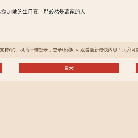
能参加她的生日宴，那必然是蓝家的人。
院支持QQ、微博一键登录，登录收藏即可观看最新最快内容！大家可
目录