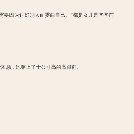
需要因为讨好别人而委曲自己。”都是女儿是爸爸前
礼服 , 她穿上了十公寸高的高跟鞋。