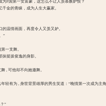
为F国第一女富豪，这怎么不让人羡慕嫉妒恨？
千金的青睐，成为人生大赢家。
的温情画面，再度令人又羡又妒。
。”
跳第一支舞。
抹挺拔俊逸的身影。
 , 可他却不向她邀舞。
有为 , 身世背景雄厚的男生笑道：“晚情第一次成为主角 ,
。
？”