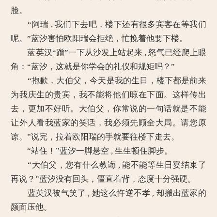
脸。
“阿瑞 , 我们下去吧，楼下还有很多宾客在等我们
呢。”蓝汐害怕欧阳瑞会拒绝，忙挽着他要下楼。
蓝英汉“蹭”一下从沙发上站起来 , 怒气已经爬上眼
角：“蓝汐，这就是你学会的礼仪和规矩吗？”
“抱歉，大伯父，今天是我的生日，楼下都是前来
为我庆生的贵宾，我不能将他们晾在下面。这样传出
去，更加不好听。大伯父，你常说的一句话就是不能
让外人看我蓝家的笑话，我必须先顾全大局。请您原
谅。”说完，拉着欧阳瑞的手就要往楼下走去。
“站住！”蓝汐一脚悬空 , 生生顿住脚步。
“大伯父，您有什么教诲 , 能不能等生日宴结束了
再说？”蓝汐没有回头，僵直着背，态度十分强硬。
蓝英汉被气笑了 , 她这么忤逆不孝 , 却搬出蓝家的
颜面压他。