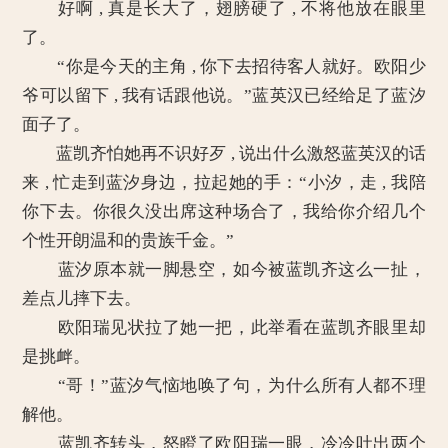
好啊 , 真是长大了，翅膀硬了 , 不将他放在眼里
了。
“你是今天的主角 , 你下去招待客人就好。欧阳少
爷可以留下 , 我有话跟他说。”蓝英汉已经给足了蓝汐
面子了。
蓝凯齐怕她再不识好歹 , 说出什么激怒蓝英汉的话
来 , 忙走到蓝汐身边，拉起她的手：“小汐，走 , 我陪
你下去。你很久没出席这种场合了，我给你介绍几个
个性开朗温和的贵族千金。”
蓝汐原本就一脚悬空，如今被蓝凯齐这么一扯，
差点儿摔下去。
欧阳瑞见状拉了她一把，此举看在蓝凯齐眼里却
是挑衅。
“哥！”蓝汐气恼地唤了句，为什么所有人都不理
解他。
蓝凯齐转头，怒瞪了欧阳瑞一眼，冷冷吐出两个