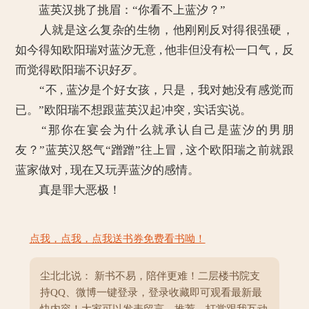
蓝英汉挑了挑眉：“你看不上蓝汐？”
人就是这么复杂的生物，他刚刚反对得很强硬，
如今得知欧阳瑞对蓝汐无意 , 他非但没有松一口气，反
而觉得欧阳瑞不识好歹。
“不 , 蓝汐是个好女孩，只是，我对她没有感觉而
已。”欧阳瑞不想跟蓝英汉起冲突 , 实话实说。
“那你在宴会为什么就承认自己是蓝汐的男朋
友？”蓝英汉怒气“蹭蹭”往上冒 , 这个欧阳瑞之前就跟
蓝家做对 , 现在又玩弄蓝汐的感情。
真是罪大恶极！
点我，点我，点我送书券免费看书呦！
尘北北说： 新书不易，陪伴更难！二层楼书院支
持QQ、微博一键登录，登录收藏即可观看最新最