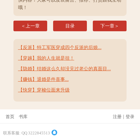
快内容！大家可以发表留言、推荐、打赏跟我互动
哦！
＜上一章
目录
下一章＞
【反派】特工军医穿成四个反派的后娘...
【穿越】我的人生就是挂！
【隐婚】结婚这么久却没见过老公的真面目...
【赚钱】退婚是件喜事...
【快穿】穿梭位面来升级
|
首页
书库
注册
登录
联系客服: QQ 3222845513