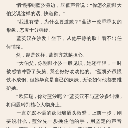
悄悄挪到蓝汐身边，压低声音说：“你怎么能跟大
伯父说这样的话 , 快道歉。”
“我没有错，为什么要道歉？”蓝汐一改乖乖女的
形象 , 态度十分强硬。
蓝英汉在沙发上坐下，从他平静的脸上看不出任
何情绪。
然，越是这样 , 蓝凯齐就越担心。
“大伯父 , 你别跟小汐一般见识 , 她还年轻，一时
被感情冲昏了头脑 , 我会好好劝劝她的。”蓝凯齐虽恨
铁不成钢 , 但她毕竟是自己的妹妹 , 无论如何他都要维
护她。
“欧阳瑞 , 你对蓝汐呢？”蓝英汉不与蓝汐多纠缠 ,
将问题转到核心人物身上。
一直沉默不语的欧阳瑞眉头微蹙，上前一步，刚
要说什么 , 蓝汐先一步挽住他的手，用坚定的声音