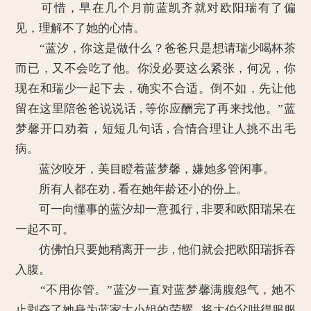
可惜，早在几个月前蓝凯齐就对欧阳瑞有了偏
见，理解不了她的心情。
“蓝汐，你这是做什么？爸爸只是想请瑞少喝杯茶
而已，又不会吃了他。你没必要这么紧张，何况，你
现在和瑞少一起下去，确实不合适。倒不如，先让他
留在这里陪爸爸说说话 , 等你应酬完了再来找他。”蓝
梦馨开口劝着，短短几句话 , 合情合理让人挑不出毛
病。
蓝汐咬牙，美目瞪着蓝梦馨，嫌她多管闲事。
所有人都在劝 , 看在她年龄还小的份上。
可一向懂事的蓝汐却一意孤行 , 非要和欧阳瑞呆在
一起不可。
仿佛怕只要她稍离开一步 , 他们就会把欧阳瑞拆吞
入腹。
“不用你管。”蓝汐一直对蓝梦馨满腹怨气，她不
止剥夺了她身为蓝家大小姐的荣耀 , 将大伯父哄得服服