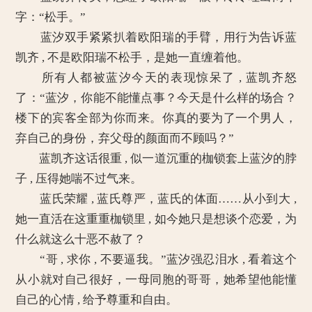
字：“松手。”
蓝汐双手紧紧扒着欧阳瑞的手臂，用行为告诉蓝
凯齐 , 不是欧阳瑞不松手，是她一直缠着他。
所有人都被蓝汐今天的表现惊呆了 , 蓝凯齐怒
了：“蓝汐，你能不能懂点事？今天是什么样的场合？
楼下的宾客全部为你而来。你真的要为了一个男人，
弃自己的身份，弃父母的颜面而不顾吗？”
蓝凯齐这话很重 , 似一道沉重的枷锁套上蓝汐的脖
子 , 压得她喘不过气来。
蓝氏荣耀 , 蓝氏尊严，蓝氏的体面……从小到大 ,
她一直活在这重重枷锁里 , 如今她只是想谈个恋爱，为
什么就这么十恶不赦了？
“哥 , 求你 , 不要逼我。”蓝汐强忍泪水 , 看着这个
从小就对自己很好，一母同胞的哥哥，她希望他能懂
自己的心情 , 给予尊重和自由。