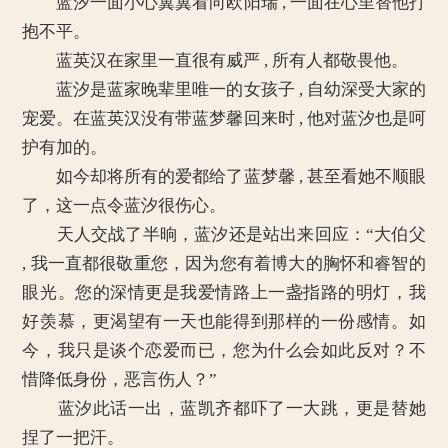
蓝汐一面小心翼翼看向欧阳瑞 , 一面在心里替他打
抱不平。
蓝英汉在家里一直很有威严 , 所有人都敬畏他。
蓝汐是蓝家晚辈里唯一的女孩子 , 自幼深受大家的
宠爱。在蓝英汉没有带蓝梦馨回来时 , 他对蓝汐也是呵
护有加的。
如今却将所有的爱都给了蓝梦馨 , 甚至看她不顺眼
了，这一点令蓝汐很伤心。
天人交战了半晌，蓝汐还是站出来回应：“大伯父
, 我一直都很敬重您，因为您有着博大的胸怀和睿智的
眼光。您的深情更是我爱情路上一盏指路的明灯，我
好羡慕，更渴望有一天也能得到那样的一份感情。如
今，我只是谈个恋爱而已，您为什么会如此反对？不
惜降低身份，恶言伤人？”
蓝汐此话一出，蓝凯齐都吓了一大跳，更是替她
捏了一把汗。