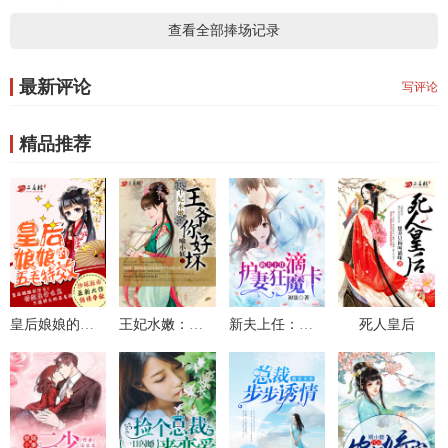
查看全部捧场记录
最新评论
写评论
精品推荐
皇后娘娘的五毛特效
王妃水嫩：王爷你好坏
新夫上任：滴，护妻狂魔卡
死人皇后