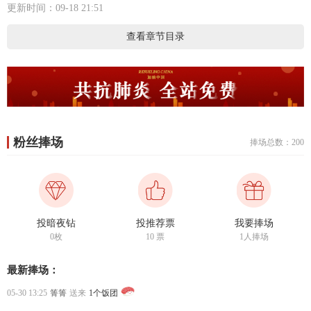
更新时间：09-18 21:51
查看章节目录
粉丝捧场
捧场总数：200
投暗夜钻
投推荐票
我要捧场
0枚
10
票
1人捧场
最新捧场：
05-30 13:25
箐箐
送来
1个饭团