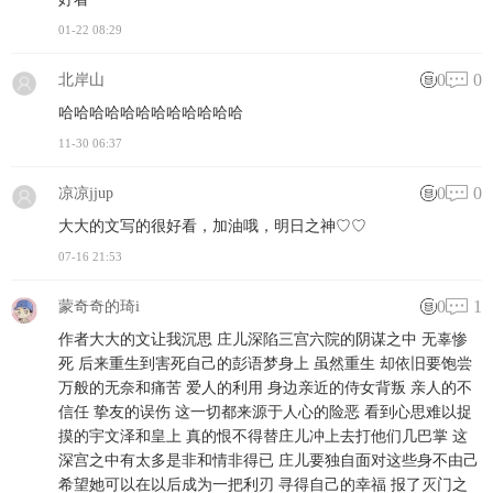
01-22 08:29
0
0
北岸山
哈哈哈哈哈哈哈哈哈哈哈哈
11-30 06:37
0
0
凉凉jjup
大大的文写的很好看，加油哦，明日之神♡♡
07-16 21:53
0
1
蒙奇奇的琦i
作者大大的文让我沉思 庄儿深陷三宫六院的阴谋之中 无辜惨
死 后来重生到害死自己的彭语梦身上 虽然重生 却依旧要饱尝
万般的无奈和痛苦 爱人的利用 身边亲近的侍女背叛 亲人的不
信任 挚友的误伤 这一切都来源于人心的险恶 看到心思难以捉
摸的宇文泽和皇上 真的恨不得替庄儿冲上去打他们几巴掌 这
深宫之中有太多是非和情非得已 庄儿要独自面对这些身不由己
希望她可以在以后成为一把利刃 寻得自己的幸福 报了灭门之