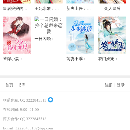
皇后娘娘的五毛特效
王妃水嫩：王爷你好坏
新夫上任：滴，护妻狂魔卡
死人皇后
一日闪婚：捡个总裁来恋爱
替嫁小妻：二少，得寸进尺
萌妻不乖：总裁步步诱情
农门娇宠：炮灰女配生存手册
|
首页
书库
注册
登录
联系客服: QQ 3222845513
在线时间: 9:00--21:00
商务合作: QQ 3222845513
E-mail: 32228455132@qq.com