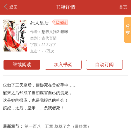
书籍详情
返回
首页
死人皇后
作者：
想养只狗叫猫咪
类别：古代言情
字数：55.3万字
点击：2.7万次
继续阅读
加入书架
自动订阅
仅做了三天皇后，便惨死在贵妃手中……
醒来之后却成了当初谋害自己的贵妃，
这是她的报应，也是我报仇的机会！
嫔妃，太后，皇帝……负我者死！
最新章节：
第一百八十五章 草草了之（最终章）