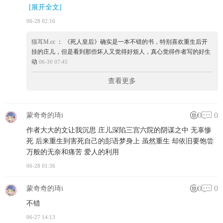
[展开全文]
06-28 02:16
猫耳M.cc
： 《死人皇后》确实是一本不错的书，特别喜欢重生后开
挂的庄儿，但是看到那些坏人又觉得好烦人，真心觉得作者写的好生
动
06-30 07:45
查看更多
0
0
蒙奇奇的琦i
作者大大的文让我沉思 庄儿深陷三宫六院的阴谋之中 无辜惨
死 后来重生到害死自己的彭语梦身上 虽然重生 却依旧要饱尝
万般的无奈和痛苦 爱人的利用
06-28 01:36
0
0
蒙奇奇的琦i
不错
06-27 14:13