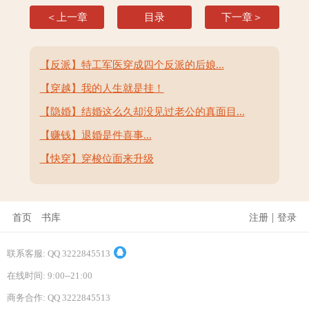
＜上一章
目录
下一章＞
【反派】特工军医穿成四个反派的后娘...
【穿越】我的人生就是挂！
【隐婚】结婚这么久却没见过老公的真面目...
【赚钱】退婚是件喜事...
【快穿】穿梭位面来升级
|
首页
书库
注册
登录
联系客服: QQ 3222845513
在线时间: 9:00--21:00
商务合作: QQ 3222845513