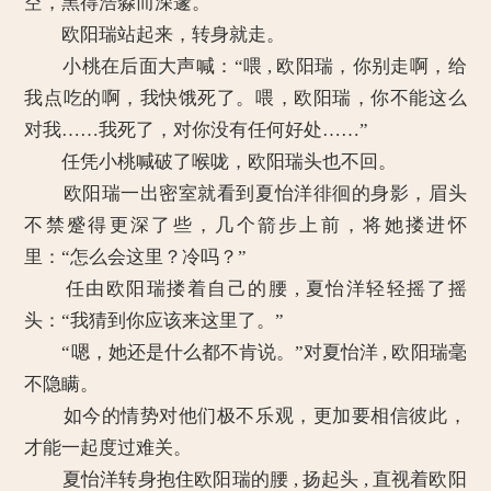
空，黑得浩淼而深邃。
欧阳瑞站起来，转身就走。
小桃在后面大声喊：“喂 , 欧阳瑞，你别走啊，给
我点吃的啊，我快饿死了。喂，欧阳瑞，你不能这么
对我……我死了，对你没有任何好处……”
任凭小桃喊破了喉咙，欧阳瑞头也不回。
欧阳瑞一出密室就看到夏怡洋徘徊的身影，眉头
不禁蹙得更深了些，几个箭步上前，将她搂进怀
里：“怎么会这里？冷吗？”
任由欧阳瑞搂着自己的腰 , 夏怡洋轻轻摇了摇
头：“我猜到你应该来这里了。”
“嗯，她还是什么都不肯说。”对夏怡洋 , 欧阳瑞毫
不隐瞒。
如今的情势对他们极不乐观，更加要相信彼此，
才能一起度过难关。
夏怡洋转身抱住欧阳瑞的腰 , 扬起头 , 直视着欧阳