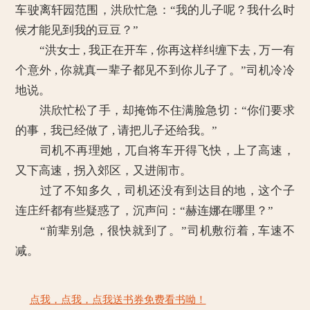
车驶离轩园范围，洪欣忙急：“我的儿子呢？我什么时
候才能见到我的豆豆？”
“洪女士 , 我正在开车 , 你再这样纠缠下去 , 万一有
个意外 , 你就真一辈子都见不到你儿子了。”司机冷冷
地说。
洪欣忙松了手，却掩饰不住满脸急切：“你们要求
的事，我已经做了 , 请把儿子还给我。”
司机不再理她，兀自将车开得飞快，上了高速，
又下高速，拐入郊区，又进闹市。
过了不知多久，司机还没有到达目的地，这个子
连庄纤都有些疑惑了，沉声问：“赫连娜在哪里？”
“前辈别急，很快就到了。”司机敷衍着 , 车速不
减。
点我，点我，点我送书券免费看书呦！