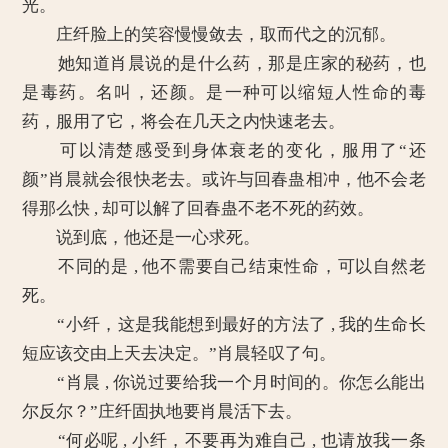
光。
庄纤脸上的笑容慢慢敛去，取而代之的沉郁。
她知道肖晨说的是什么药，那是庄家的秘药，也
是毒药。名叫，还颜。是一种可以缩短人性命的毒
药，服用了它，将会在几天之内快速老去。
可以清楚感受到身体衰老的变化，服用了“还
颜”肖晨就会很快老去。或许与回春蛊相冲，他不会老
得那么快 , 却可以解了回春蛊不老不死的药效。
说到底，他还是一心求死。
不同的是 , 他不需要自己结束性命，可以自然老
死。
“小纤，这是我能想到最好的方法了 , 我的生命长
短应该交由上天去决定。”肖晨轻叹了句。
“肖晨 , 你说过要给我一个月时间的。你怎么能出
尔反尔？”庄纤固执地要肖晨活下去。
“何必呢 , 小纤，不要再为难自己 , 也请放我一条