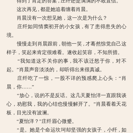
得到了肯定的答案 , 庄纤还是满满的不敢置信。
这次再见 , 都是她追着缠着肖晨。
肖晨没有一次想见她，这一次是为什么？
庄纤如同情窦初开的小女孩 , 有了患得患失的心
境。
慢慢走到肖晨跟前 , 朝他一笑 , 才蓦然惊觉自己这
样子，笑起来肯定很难看。遂收起笑容，不知所措。
“我知道这不关你的事 , 我不该迁怒于你，对不
起。”肖晨声音淡淡的，却听得出来很真诚。
庄纤吃了一惊，一股不详的预感爬上心头：“肖
晨，你……”
“放心，说的不是反话。这几天夏怡洋一直跟我谈
心，劝慰我，我的心结也慢慢解开了。”肖晨看着天花
板，目光没有波澜。
“夏怡洋？”庄纤眉心微蹙。
“是。她是个命运坎坷却坚强的女孩子，小纤 , 如