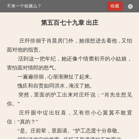
不来一个收藏么？
>
替嫁小妻：二少，得寸进尺
第五百七十九章 出庄
收藏
×
第五百七十九章 出庄
庄纤徘徊于肖晨房门外，她很想进去看他 , 又怕
面对他的指责。
活到这一把年纪，她还像个情窦初开的小姑娘，
害怕面对情郎的怒气。
一遍遍徘徊 , 心渐渐揪扯了起来。
愧疚和自责如同洪水 , 淹没了她。
突然 , 里面的护工出来对庄纤说：“肖先生想见
你。”
庄纤眼中绽出狂喜，又有些小心翼翼不敢置
信：“真的？”
“是。庄前辈，里面请。”护工态度十分恭敬。