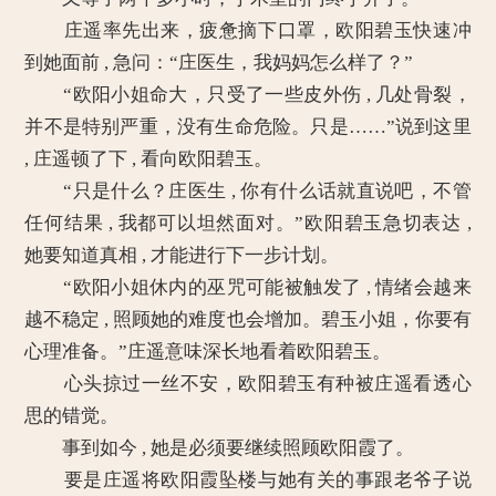
庄遥率先出来，疲惫摘下口罩，欧阳碧玉快速冲
到她面前 , 急问：“庄医生，我妈妈怎么样了？”
“欧阳小姐命大，只受了一些皮外伤 , 几处骨裂，
并不是特别严重，没有生命危险。只是……”说到这里
, 庄遥顿了下 , 看向欧阳碧玉。
“只是什么？庄医生 , 你有什么话就直说吧，不管
任何结果 , 我都可以坦然面对。”欧阳碧玉急切表达 ,
她要知道真相 , 才能进行下一步计划。
“欧阳小姐休内的巫咒可能被触发了 , 情绪会越来
越不稳定 , 照顾她的难度也会增加。碧玉小姐，你要有
心理准备。”庄遥意味深长地看着欧阳碧玉。
心头掠过一丝不安，欧阳碧玉有种被庄遥看透心
思的错觉。
事到如今 , 她是必须要继续照顾欧阳霞了。
要是庄遥将欧阳霞坠楼与她有关的事跟老爷子说