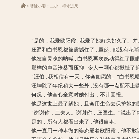
>
替嫁小妻：二少，得寸进尺
“是的，我爱欧阳霞 , 我爱了她好久好久了。并
庄遥和白书恩都被震撼住了 , 虽然 , 他没有花哨
他发自灵魂的呐喊 , 白书恩再次感动得红了眼
那样的声音沧桑而压抑 , 令人一颗心都揪扯了起
“汪伯 , 我相信有一天，你会如愿的。”白书恩
汪坤除了年纪稍大一些外 , 没有哪一点配不上
何况，他全心全意对她付出，不计回报。
他是这世上最了解她，且会用生命去保护她的
“谢谢你，二夫人。谢谢你，庄医生。”说出了内
是的，所有人都看出来了 , 他很自卑。
他一直用一种卑微的姿态爱着欧阳霞，他不敢让她