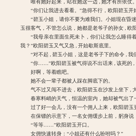
唯有她好起来，站在她这一边 , 她才有所依仗
“你们让我进去看看。”急得不行，欧阳碧玉开
“碧玉小姐，请你不要为难我们。小姐现在昏迷不
玉很客气，不管怎么说，她都是老爷子的孙女 , 欧
“我母亲在里面生死未卜，你们让我怎么睡得着？再
我？”欧阳碧玉又气又急 , 开始歇斯底里。
“对不起 , 碧玉小姐，这是老爷子下的命令 , 我
“你……”欧阳碧玉被气得说不出话来 , 该死的 ,
好啊，等着瞧吧。
她不会一辈子都被人踩在脚底下的。
气不过又闯不进去，欧阳碧玉在沙发上坐下 , 大
春寒料峭的天气，恒温的室内，她却被气出了
过了好一会儿，没有一个佣人上来，欧阳碧玉更
在保镖的示意下，一名女佣缓步上前，躬身说：
“等等……”欧阳碧玉开口。
女佣快速转身：“小姐还有什么吩咐吗？”