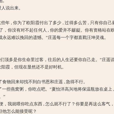
她。
对人说出来。
 , 你为了欧阳霞付出了多少 , 过得多么苦 , 只有你自己最
了，你没有对不起任何人 , 你的爱并不龌龊。你有资格站在
成永远难以挽回的遗憾。”庄遥每一个字都直戳汪坤灵魂。
顶多是你生命里过客，往后的人生还要你自己走。”庄遥
欧阳霞，但现在显然还不是好时机。
物回来却找不到白书恩和庄遥 , 急得不行。
一些燕窝粥，你吃点吧。”夏怡洋高兴地将保温瓶放在桌上 , 盛
。”
便，我就喂你吃点东西 , 怎么就不行了？你要是再这么客气
但他怎么能接受呢？