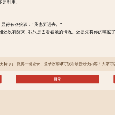
多是利用。
显得有些狼狈：“我也要进去。”
姐还没有醒来 , 我只是去看看她的情况。还是先将你的嘴擦了
院支持QQ、微博一键登录，登录收藏即可观看最新最快内容！大家可
目录