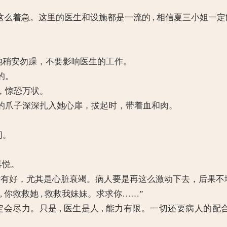
别这么着急。这里的医生和设施都是一流的 , 相信夏三小姐一
她稍安勿躁，不要影响医生的工作。
的。
，惊恐万状。
爪子深深扎入她心扉，拔起时，带着血和肉。
问。
喜悦。
好，尤其是心脏衰竭。病人要是再这么激动下去，后果不
 你救救她 , 救救我妹妹。求求你……”
尽力。只是 , 医生是人 , 能力有限。一切还要病人的配合。
。