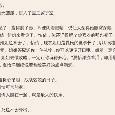
影。
的无菌服，进入了重症监护室。
了，瘦得脱了形。即使闭着眼睛，仍让人觉得她眼窝深陷，
倩 , 姐姐来看你了。怡倩，你还记得吗？你喜欢的那条裙子，
 姐姐也学会了。怡倩，现在姐姐是夏氏的董事长了 , 以后你想
科状元。姐姐答应送你一件礼物 , 你可以随便开口哦，姐姐
里？姐姐去做攻略，一定让你玩得开心。”夏怡洋流着泪，却用
夏怡洋继续说着曾经美好的点点滴滴。
提心吊胆，战战兢兢的日子。
温情可言的家。
们俩人能在一起，就是最大的快乐。
打死也不会外出。