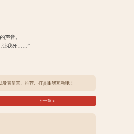
耳的声音。
…让我死……”
以发表留言、推荐、打赏跟我互动哦！
下一章＞