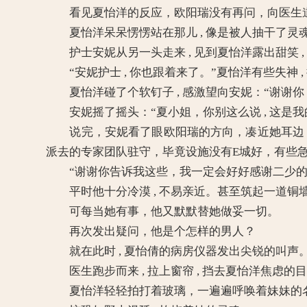
看见夏怡洋的反应，欧阳瑞没有再问，向医生
夏怡洋呆呆愣愣站在那儿 , 像是被人抽干了灵
护士安妮从另一头走来 , 见到夏怡洋露出甜笑 ,
“安妮护士 , 你也跟着来了。”夏怡洋有些失神 , 
夏怡洋碰了个软钉子 , 感激望向安妮：“谢谢你
安妮摇了摇头：“夏小姐，你别这么说 , 这是
说完，安妮看了眼欧阳瑞的方向，凑近她耳边，悄
派去的专家团队驻守，毕竟设施没有E城好，有些急
“谢谢你告诉我这些，我一定会好好感谢二少的。”
平时他十分冷漠 , 不易亲近。甚至筑起一道铜
可每当她有事，他又默默替她做妥一切。
再次发出疑问，他是个怎样的男人？
就在此时 , 夏怡倩的病房仪器发出尖锐的叫声
医生跑步而来 , 拉上窗帘 , 挡去夏怡洋焦虑的
夏怡洋轻轻拍打着玻璃，一遍遍呼唤着妹妹的