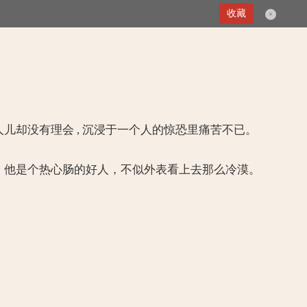
第五十五章 让我死吧
收藏
×
人儿却没有理会 , 沉浸于一个人的惊恐里痛苦不已。
俩，他是个热心肠的好人，不似外表看上去那么冷漠。