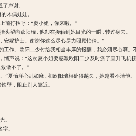
道了声谢。
魂的木偶娃娃。
 上前打招呼：“夏小姐，你来啦。”
抬头望向欧阳瑞 , 他却在接触到她目光的一瞬 , 转过身去。
，安妮护士。谢谢你这么尽心尽力照顾怡倩。”
我的工作。欧阳二少付给我相当丰厚的报酬，我必须尽心啊。
声说：“这次夏小姐要感激欧阳二少及时派了直升飞机接
救做不了。”
夏怡洋心乱如麻 , 和欧阳瑞相处得越久，她越看不清他。
墙铁壁，阻止别人靠近。
。
目光。
名字。