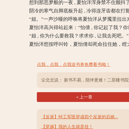
想到那恶梦般的一夜 , 夏怡洋浑身禁不住颤抖
阴冷的寒气自脚底板升起 , 冷得连牙齿都在打
“姐。”一声沙哑的呼唤将夏怡洋从梦魇里拉出
夏怡洋高兴得站起来：“怡倩 , 你记起了我？你
“姐 , 你为什么要救我？求求你 , 让我去死吧。
夏怡洋想按呼叫铃，夏怡倩却死命拉住她，瞠大深
点我，点我，点我送书券免费看书呦！
尘北北说： 新书不易，陪伴更难！二层楼书
＜上一章
【反派】特工军医穿成四个反派的后娘...
【穿越】我的人生就是挂！