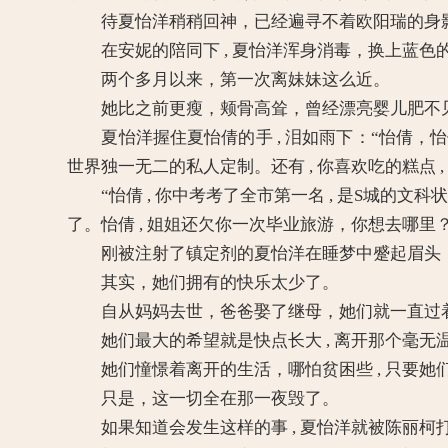
待夏怡洋稍稍回神，已经遍寻不着欧阳瑞的身
在安妮的陪同下 , 夏怡洋浑身消毒，换上蓝色
两个多月以来，第一次离妹妹这么近。
她比之前更瘦，颊骨高耸，曾经漂亮婴儿肥不见
夏怡洋握住夏怡倩的手 , 泪如雨下：“怡倩，怡
世界独一无二的私人定制。还有 , 你喜欢吃的糕点 ,
“怡倩 , 你中考考了全市第一名 , 是S城的文
了。怡倩 , 姐姐还欠你一次毕业旅游，你想去哪
刚被注射了镇定剂的夏怡洋在睡梦中蹙起眉头，
其实，她们拥有的快乐太少了。
自从妈妈去世，爸爸娶了继母，她们就一直过着
她们最大的希望就是快点长大 , 离开那个毫无
她们憧憬着离开的生活，哪怕贫困些 , 只要她
只是，这一切全在那一夜毁了。
如果知道会发生这样的事 , 夏怡洋就被陈丽柯