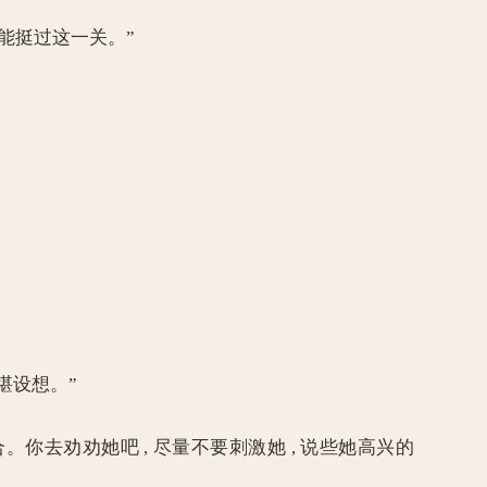
定能挺过这一关。”
堪设想。”
你去劝劝她吧 , 尽量不要刺激她 , 说些她高兴的