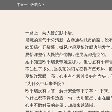
不来一个收藏么？
>
替嫁小妻：二少，得寸进尺
一路上，两人皆沉默不语。
晨曦的空气十分清新 , 古堡通往城市的路，没
欧阳瑞打开敞蓬，微风吹起夏怡洋腮边的发丝 , 如
夏怡洋整个人恍恍然惚惚 , 连灵魂都是空的。
她不知道欧阳瑞要带她去哪儿 , 但心底有个声音
不知过了多久 , 当头顶的阳光变得有些炽热，
夏怡洋双眼一亮，心中有个极其美好的念头，但
“为什么带我来医院？”
欧阳瑞没有回答，解开安全带下了车：“下来。
他什么都不肯多透露一句，大步流星，走在面
心中不敢触及的奢望，却越来越清晰。