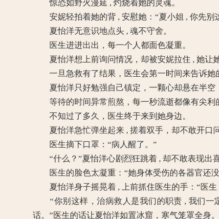
惊恐如野火漫延 , 灼烧着她的灵魂。
安妮轻拍着她的背 , 安慰她：“夏小姐 , 你先
夏怡洋无意识地点头 , 魂不守舍。
医生进进出出，每一个人都面色凝重。
夏怡洋想上前询问情况，却被安妮拉住 , 她让
一旦急救有了结果，医生会第一时间来告诉她
夏怡洋只好勉强自己镇定，一颗心却悬在半空
等待的时间异常煎熬，每一秒流逝都像有尖利的
不知过了多久，医生终于来到她身边。
夏怡洋急忙弹坐起来 , 搓着双手，却不敢开口
医生摘下口罩：“病人醒了。”
“什么？”夏怡洋心剧烈狂跳着 , 却不敢表现出
医生的脸色太凝重：“她身体受伤的各器官还没有
夏怡洋身子摇晃着 , 上前抓住医生的手：“医生 ,
“你别这样，治病救人是我们的职责 , 我们一定会
话。”医生的话让夏怡洋如置冰窟，寒气笼罩全身