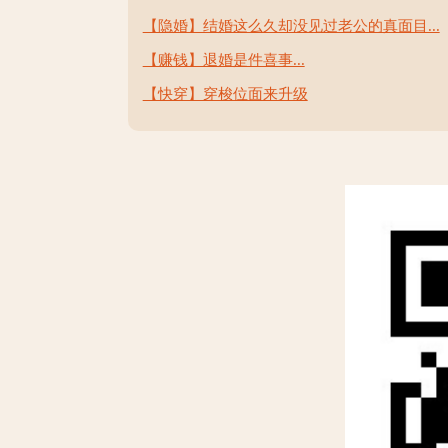
【隐婚】结婚这么久却没见过老公的真面目...
【赚钱】退婚是件喜事...
【快穿】穿梭位面来升级