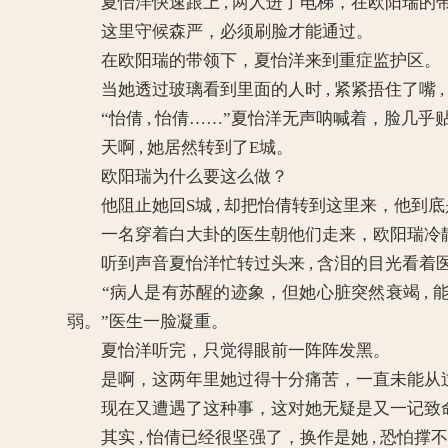
夏怡洋快速跟上 , 两人进了电梯，在欧阳瑞的带
这里守候森严，必须刷脸才能通过。
在欧阳瑞的带领下，夏怡洋来到重症监护区。
当她透过玻璃看到里面的人时 , 紧紧捂住了嘴 ,
“怡倩 , 怡倩……”夏怡洋无声呐喊着，脸几乎贴
天啊 , 她居然转到了E城。
欧阳瑞为什么要这么做？
他阻止她回S城 , 却把怡倩转到这里来，他到
一名穿着白大卦的医生朝他们走来，欧阳瑞冷静
听到声音夏怡洋忙转过头来 , 含泪的目光看着医
“病人是有苏醒的迹象，但她心脏突然衰竭 , 
弱。”医生一脸凝重。
夏怡洋听完，只觉得眼前一阵阵发黑。
是啊，这两年里她过得十分痛苦，一直未能从过
现在又遭遇了这种事，这对她无疑是又一记致
其实 , 怡倩已经很坚强了，换作是她 , 恐怕撑