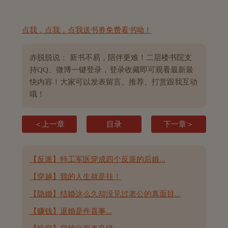
点我，点我，点我送书券免费看书呦！
赤脱脱说： 新书不易，陪伴更难！二层楼书院支
持QQ、微博一键登录，登录收藏即可观看最新最
快内容！大家可以发表留言、推荐、打赏跟我互动
哦！
＜上一章
目录
下一章＞
【反派】特工军医穿成四个反派的后娘...
【穿越】我的人生就是挂！
【隐婚】结婚这么久却没见过老公的真面目...
【赚钱】退婚是件喜事...