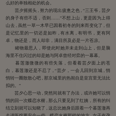
么好的单独相处的机会。
芸夕摇摇头 , 努力的现出疲惫之色 , “三王爷 , 芸夕
的身子有些不适，否则……”不想上山 , 更是因为上得
山去 , 虽然一草一木早已因着初冬的到来而变化了 , 但
是记忆里的一切还是如昨 , 有水离 , 有明书，更有阿
卓，物还是，而人却非，满目所及必是一片苍凉。
睹物最思人，即使此时她并未走到山上，但是脑
海里不住闪过的却是她与阿卓曾经对弈的一幕幕。
暮莲澈微微的有些失落，但看着芸夕面上的苍
白，暮莲澈还是不忍了 , “芸夕，一会儿回到京城 , 悄
悄转一圈散散心吧 , 那京城里的热闹自是皇宫里无法比
拟的。”
芸夕心思一动 , 突然间就有了办法，或许她可以悄
悄的回一次蝶恋水榭 , 那么只要见到了红姨，所有的纠
结立刻就可以知晓了 , 这总比她身后跟着一个暮莲澈再
走进医馆要安全一些。蝶恋水榭那样的地方 , 女子有孕