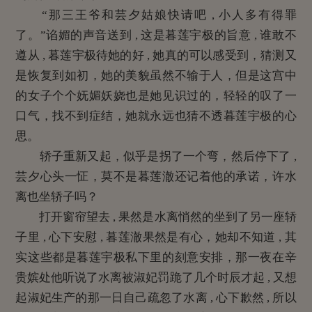
“那三王爷和芸夕姑娘快请吧 , 小人多有得罪
了。”谄媚的声音送到 , 这是暮莲宇极的旨意 , 谁敢不
遵从 , 暮莲宇极待她的好 , 她真的可以感受到，猜测又
是恢复到如初，她的美貌虽然不输于人，但是这宫中
的女子个个妩媚妖娆也是她见识过的，轻轻的叹了一
口气，找不到症结，她就永远也猜不透暮莲宇极的心
思。
轿子重新又起，似乎是拐了一个弯，然后停下了 ,
芸夕心头一怔，莫不是暮莲澈还记着他的承诺，许水
离也坐轿子吗？
打开窗帘望去 , 果然是水离悄然的坐到了另一座轿
子里 , 心下安慰 , 暮莲澈果然是有心，她却不知道 , 其
实这些都是暮莲宇极私下里的刻意安排，那一夜在辛
贵嫔处他听说了水离被淑妃罚跪了几个时辰才起 , 又想
起淑妃生产的那一日自己疏忽了水离 , 心下歉然 , 所以