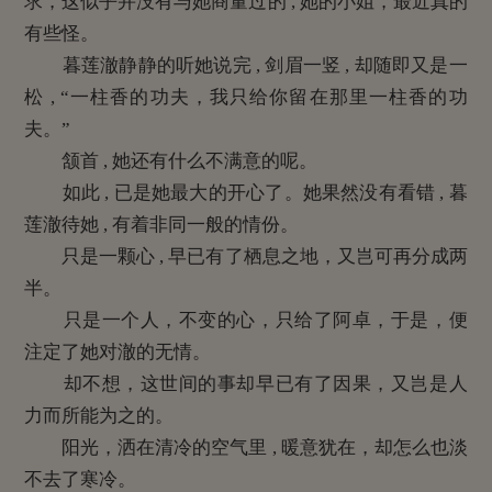
求，这似乎并没有与她商量过的 , 她的小姐，最近真的
有些怪。
暮莲澈静静的听她说完 , 剑眉一竖 , 却随即又是一
松 , “一柱香的功夫，我只给你留在那里一柱香的功
夫。”
颔首 , 她还有什么不满意的呢。
如此 , 已是她最大的开心了。她果然没有看错 , 暮
莲澈待她 , 有着非同一般的情份。
只是一颗心 , 早已有了栖息之地，又岂可再分成两
半。
只是一个人，不变的心，只给了阿卓，于是，便
注定了她对澈的无情。
却不想，这世间的事却早已有了因果，又岂是人
力而所能为之的。
阳光，洒在清冷的空气里 , 暖意犹在，却怎么也淡
不去了寒冷。