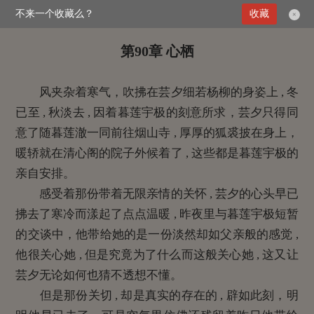
不来一个收藏么？
>
媚倾天下：妖孽王爷别乱来
收藏
第90章 心栖
×
第90章 心栖
风夹杂着寒气，吹拂在芸夕细若杨柳的身姿上 , 冬
已至 , 秋淡去 , 因着暮莲宇极的刻意所求，芸夕只得同
意了随暮莲澈一同前往烟山寺 , 厚厚的狐裘披在身上，
暖轿就在清心阁的院子外候着了 , 这些都是暮莲宇极的
亲自安排。
感受着那份带着无限亲情的关怀 , 芸夕的心头早已
拂去了寒冷而漾起了点点温暖 , 昨夜里与暮莲宇极短暂
的交谈中，他带给她的是一份淡然却如父亲般的感觉 ,
他很关心她 , 但是究竟为了什么而这般关心她 , 这又让
芸夕无论如何也猜不透想不懂。
但是那份关切 , 却是真实的存在的 , 辟如此刻，明