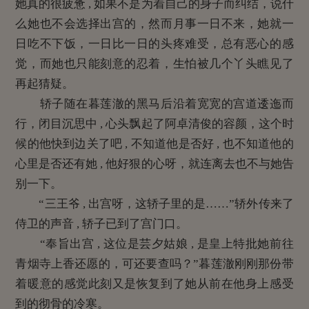
她真的很疲惫 , 如果不是为着自己的身子而纠结，说什
么她也不会选择出宫的，然而月事一日不来，她就一
日吃不下饭，一日比一日的头疼难受，总有恶心的感
觉，而她也只能刻意的忍着，生怕被几个丫头瞧见了
再起猜疑。
轿子随在暮莲澈的黑马后沿着宽宽的宫道逶迤而
行，闭目沉思中 , 心头飘起了阿卓清俊的容颜，这个时
候的他快到边关了吧 , 不知道他是否好 , 也不知道他的
心里是否还有她 , 他好狠的心呀，就连离去也不与她告
别一下。
“三王爷 , 出宫呀，这轿子里的是……”轿外传来了
侍卫的声音 , 轿子已到了宫门口。
“奉旨出宫 , 这位是芸夕姑娘 , 是皇上特批她前往
青烟寺上香还愿的，可还要查吗？”暮莲澈刚刚那份带
着暖意的感觉此刻又是恢复到了她从前在他身上感受
到的彻骨的冷寒。