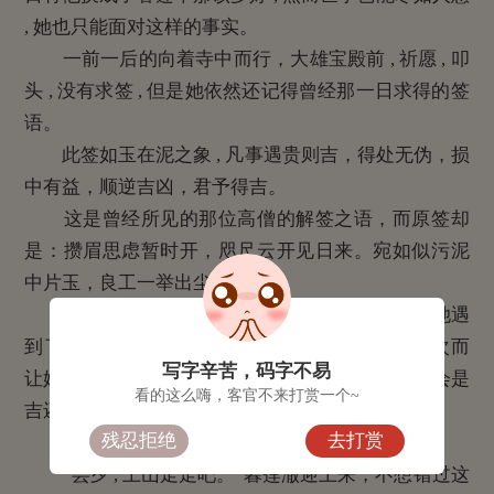
, 她也只能面对这样的事实。
一前一后的向着寺中而行，大雄宝殿前 , 祈愿 , 叩
头 , 没有求签 , 但是她依然还记得曾经那一日求得的签
语。
此签如玉在泥之象 , 凡事遇贵则吉，得处无伪，损
中有益，顺逆吉凶，君予得吉。
这是曾经所见的那位高僧的解签之语，而原签却
是：攒眉思虑暂时开，咫尺云开见日来。宛如似污泥
中片玉，良工一举出尘埃。
回想起这些，她的心里颇多安慰 , 遇贵则吉，她遇
到了皇上 , 可是吉凶呢 , 因着御林园里那唯一的一次而
写字辛苦，码字不易
让她此时坐立不安 , 她真的不知道她接下来的日子会是
看的这么嗨，客官不来打赏一个~
吉还是凶。
残忍拒绝
去打赏
芸夕虔诚的拜了又拜，这才出了大雄宝殿。
“芸夕 , 上山走走吧。”暮莲澈迎上来，不想错过这