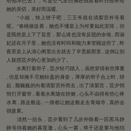
明他早已去了，可是空气里仿佛还残留着昨日他带给
她的亲切，美好而温暖。
“小姐，快上轿子吧，三王爷就在清梨宫外等着
呢。”春桃催促着，她也不懂皇上为何要如此安排，但
是既然皇上下了旨意，那么谁也没有反驳的余地 , 而淑
妃还在月子里，她也没有时间和能力来管顾这些了 , 昨
夜里皇上从清心阁里出去就去了辛贵嫔那里 , 这倒让别
人疑惑芸夕的心更加的少了。
水离打着帘子 , 芸夕轻巧踏入，虽然穿得有些厚重
, 但是却掩不尽她轻盈的身姿，厚厚的帘子合上时 , 轿
起 , 颤巍巍的向着清梨宫外而去 , 出了清梨宫，芸夕悄
悄打开窗帘 , 看着水离随在轿侧 , 心头不由得有些心疼
水离 , 路这般远 , 一路都让她这般走去青烟寺 , 真的会
很疲累。
淡然一抬头，芸夕看到了几步外骑着一匹黑马静
静等待着她的暮莲澈，心头一紧，终于还是要与他结