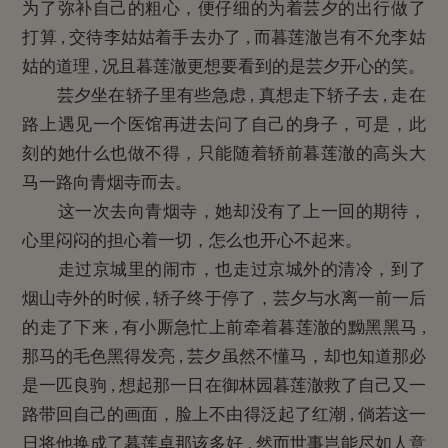
为了弥补自己的粗心，便仔细的为着芸夕的出行做了
打算 , 交待李姑姑着手去办了 , 而暮莲澈岂有不允李姑
姑的道理 , 况且暮莲澈更想要看到的是芸夕开心的笑。
芸夕坐在轿子里有些急虑 , 真想走下轿子去 , 走在
路上遇见一个医馆再进去问了自己的身子，可是，此
刻的她什么也做不得，只能随着轿前暮莲澈的高头大
马一路向青烟寺而去。
这一次去向青烟寺，她却没有了上一回的期待，
心里闷闷的担心着一切，怎么也开心不起来。
走过京城里的闹市，也走过京城外的清冷，到了
烟山寺外的时候 , 轿子终于停了，芸夕与水离一前一后
的走了下来 , 有小厮急忙上前牵着暮莲澈的黝黑黑马 ,
那马的毛色黑得发亮 , 芸夕虽然不懂马，却也知道那必
是一匹良驹 , 想起那一日在御林园暮莲澈救了自己又一
路带回自己的画面，脸上不由得泛起了红潮 , 倘若这一
日将他换成了暮莲卓那该多好 , 然而世事岂能尽如人意