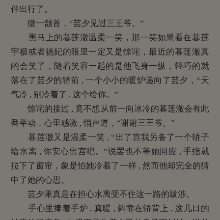
伴出行了。
微一颔首，“芸夕见过三王爷。”
黑马上的暮莲澈温柔一笑，那一笑如果看在暮莲
宇极或者德妃的眼里一定又是惊诧，最近的暮莲澈真
的会笑了，随着笑容一起的是他飞身一纵，轻巧的就
落在了芸夕的轿前 , 一个小小的暖炉递向了芸夕，“天
气冷 , 别冷着了 , 这个给你。”
惊诧的接过 , 竟不想从前一向冰冷的暮莲澈会有此
番举动，心里感激 , 悄声道，“谢谢三王爷。”
暮莲澈又是温柔一笑 , “出了宫我另备了一个轿子
给水离 , 你安心出宫吧。”说罢也不等她回应 , 手指就
拉下了窗帘，象是怕她冷着了一样 , 然而他却完全的猜
中了她的心思。
芸夕果真是在担心水离受不住这一路的跋涉。
手心里捧着手炉 , 真暖 , 斜靠在轿背上 , 这几日的