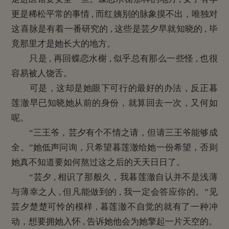
更是稀松平常的事情 , 而红姨别的脉象摸不出，唯独对
这喜脉是有着一番研究的 , 这些是芸夕早就知晓的 , 毕
竟那里才是她长大的地方。
只是 , 再回蝶恋水榭 , 似乎总有那么一些怪 , 也很
容易被人饶舌。
可是，这却是她眼下可行的最好的办法，反正暮
莲澈早已知晓她从前的身份，就算回去一次，又何如
呢。
“三王爷，芸夕有个不情之请，但请三王爷能够成
全。”她低声问询，只希望暮莲澈给她一份希望，否则
她真不知道要如何熬过这之后的天天日日了。
“芸夕 , 相识了那般久，我暮莲澈自认并不是浅薄
与薄幸之人 , 但凡能做到的 , 我一定会答应你的。”见
芸夕楚楚可怜的模样 , 暮莲澈不自觉的就有了一种冲
动，想要拥她入怀 , 告诉她他会为她擎起一片天空的。