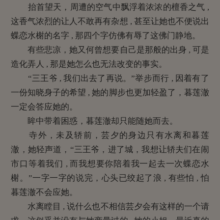
抬首望天，周遭的空气中飘浮着浓浓的檀香之气 ,
这香气浓烈的让人不敢再有杂想 , 甚至让她也不便说出
蝶恋水榭的名字 , 那四个字仿佛有辱了这佛门静地。
有些悲凉，她又何曾想要自己是那般的出身 , 可是
造化弄人 , 那是她怎么也无法改变的事实。
“三王爷 , 我们出去了再说。”举步而行 , 因着有了
一份知晓身子的希望 , 她的脚步也更加轻盈了，暮莲澈
一定会答应她的。
眸中带着困惑，暮莲澈却只能随她而去。
寺外，未及轿前，芸夕的身边只有水离和暮莲
澈，她轻声道，“三王爷，进了城，我想让轿夫们在闹
市口等着我们 , 而我想要你陪着我一起去一次蝶恋水
榭。”一字一字的说完，心头已绞起了浪 , 有些怕 , 怕
暮莲澈不会应她。
水离瞠目 , 说什么也不相信芸夕会有这样的一个请