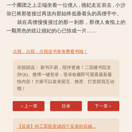
一个圃团之上正端坐着一位僧人 , 德妃走近前去 , 小沙
弥已将那签接过再送向那始终低垂着头的高僧手中。
就在高僧慢慢接过的那一刹那，那僧人食指上的
一颗黑色的痣让德妃的心已惊成一片……
点我，点我，点我送书券免费看书呦！
赤脱脱说： 新书不易，陪伴更难！二层楼书院支
持QQ、微博一键登录，登录收藏即可观看最新最
快内容！大家可以发表留言、推荐、打赏跟我互动
哦！
＜上一章
目录
下一章＞
【反派】特工军医穿成四个反派的后娘...