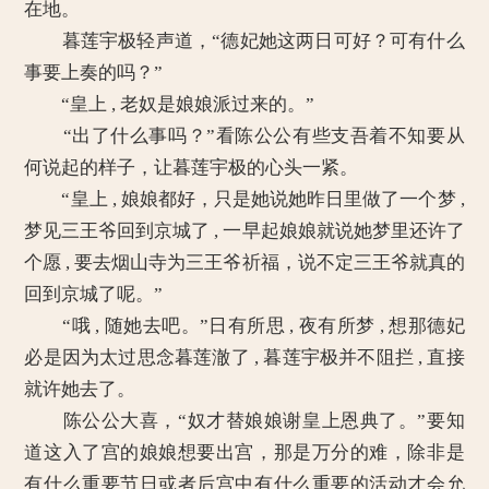
在地。
暮莲宇极轻声道，“德妃她这两日可好？可有什么
事要上奏的吗？”
“皇上 , 老奴是娘娘派过来的。”
“出了什么事吗？”看陈公公有些支吾着不知要从
何说起的样子，让暮莲宇极的心头一紧。
“皇上 , 娘娘都好，只是她说她昨日里做了一个梦 ,
梦见三王爷回到京城了 , 一早起娘娘就说她梦里还许了
个愿 , 要去烟山寺为三王爷祈福，说不定三王爷就真的
回到京城了呢。”
“哦 , 随她去吧。”日有所思 , 夜有所梦 , 想那德妃
必是因为太过思念暮莲澈了 , 暮莲宇极并不阻拦 , 直接
就许她去了。
陈公公大喜，“奴才替娘娘谢皇上恩典了。”要知
道这入了宫的娘娘想要出宫，那是万分的难，除非是
有什么重要节日或者后宫中有什么重要的活动才会允