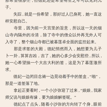
那希望很渺茫 , 但德妃还是希望有生之年可以见到儿
子。
失踪 , 就是一份希望，那好过人已身死，她一直这
样安慰自己。
寺里，因为前一天宫里的旨意，所以这一天的烟
山寺内隔外的冷清，除了寺中的僧众以外再无外人可
入寺了，整个烟山寺都已被暮莲卓全面的监控起来。
那是求签的大殿，德妃悄然而入，她想要为儿子
卜一卦 , 算算吉凶，吉了 , 她的心多少会安慰些 , 所以 ,
她一心希望抽一个大吉大利的签，这是为了暮莲澈所
求。
德妃一边闭目念祷一边晃动着手中的签盒 , “啪”，
那是一道签落了地。
拿起正要看时 , 一个小沙弥迎了过来 , “娘娘 , 我家
师父说与娘娘有缘，要为娘娘解签呢。”
德妃点了点头 , 随着小沙弥的方向转了个身 , 眼前