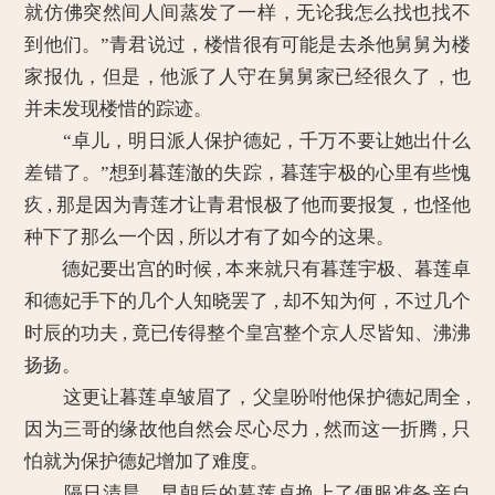
就仿佛突然间人间蒸发了一样，无论我怎么找也找不
到他们。”青君说过，楼惜很有可能是去杀他舅舅为楼
家报仇，但是，他派了人守在舅舅家已经很久了，也
并未发现楼惜的踪迹。
“卓儿，明日派人保护德妃，千万不要让她出什么
差错了。”想到暮莲澈的失踪，暮莲宇极的心里有些愧
疚 , 那是因为青莲才让青君恨极了他而要报复，也怪他
种下了那么一个因 , 所以才有了如今的这果。
德妃要出宫的时候 , 本来就只有暮莲宇极、暮莲卓
和德妃手下的几个人知晓罢了 , 却不知为何，不过几个
时辰的功夫 , 竟已传得整个皇宫整个京人尽皆知、沸沸
扬扬。
这更让暮莲卓皱眉了，父皇吩咐他保护德妃周全 ,
因为三哥的缘故他自然会尽心尽力 , 然而这一折腾 , 只
怕就为保护德妃增加了难度。
隔日清晨，早朝后的暮莲卓换上了便服准备亲自