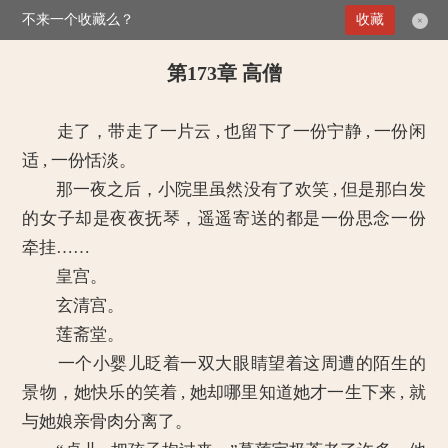
不来一个收藏么？
>
媚倾天下：妖孽王爷别乱来
第173章 高僧
收藏
×
第173章 高僧
走了，带走了一片云 , 也留下了一份宁静 , 一份闲
适 , 一份恬淡。
那一夜之后，小院里虽然没有了欢笑 , 但是那白发
的女子却是夜夜抚琴，遥遥寄送的都是一份思念一份
牵挂……
皇宫。
玄清宫。
莲斋堂。
一个小婴儿眨着一双大眼睛望着这周遭的陌生的
景物，她快乐的笑着 , 她却哪里知道她才一生下来 , 就
与她娘亲骨肉分离了。