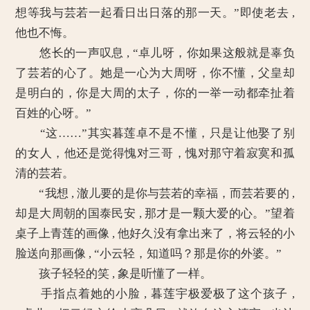
想等我与芸若一起看日出日落的那一天。”即使老去 ,
他也不悔。
悠长的一声叹息 , “卓儿呀，你如果这般就是辜负
了芸若的心了。她是一心为大周呀，你不懂，父皇却
是明白的，你是大周的太子，你的一举一动都牵扯着
百姓的心呀。”
“这……”其实暮莲卓不是不懂，只是让他娶了别
的女人，他还是觉得愧对三哥，愧对那守着寂寞和孤
清的芸若。
“我想 , 澈儿要的是你与芸若的幸福，而芸若要的 ,
却是大周朝的国泰民安 , 那才是一颗大爱的心。”望着
桌子上青莲的画像 , 他好久没有拿出来了，将云轻的小
脸送向那画像 , “小云轻，知道吗？那是你的外婆。”
孩子轻轻的笑 , 象是听懂了一样。
手指点着她的小脸 , 暮莲宇极爱极了这个孩子 ,