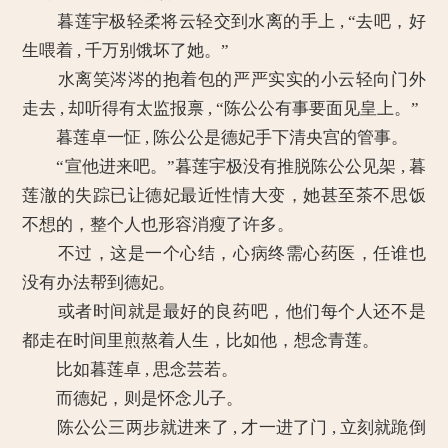
暮莲宇极轻柔将云轻交到水离的手上 , “去吧，好
生喂着 , 千万别饿坏了她。”
水离笑涔涔的抱着包的严严实实的小云轻向门外
走去 , 却听得有太监报禀 , “陈公公有事要面见皇上。”
暮莲卓一怔 , 陈公公是德妃手下清央宫的管事。
“宣他进来吧。”暮莲宇极没有推脱陈公公见架 , 暮
莲澈的失踪已让德妃最近性情大变，她甚至茶不思饭
不想的，整个人也形容消瘦了许多。
不过，这是一个心结，心病终需心药医，任谁也
没有办法帮到德妃。
或者时间就是最好的良药吧，他们每个人还不是
都走在时间里煎熬着人生，比如他，想念青莲。
比如暮莲卓 , 思念芸若。
而德妃，则是怀念儿子。
陈公公三两步就进来了 , 才一进了门 , 立刻就跪倒