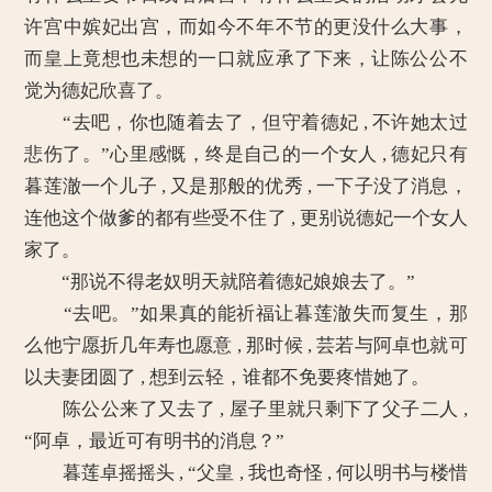
许宫中嫔妃出宫，而如今不年不节的更没什么大事，
而皇上竟想也未想的一口就应承了下来，让陈公公不
觉为德妃欣喜了。
“去吧，你也随着去了，但守着德妃 , 不许她太过
悲伤了。”心里感慨，终是自己的一个女人 , 德妃只有
暮莲澈一个儿子 , 又是那般的优秀 , 一下子没了消息，
连他这个做爹的都有些受不住了 , 更别说德妃一个女人
家了。
“那说不得老奴明天就陪着德妃娘娘去了。”
“去吧。”如果真的能祈福让暮莲澈失而复生，那
么他宁愿折几年寿也愿意 , 那时候 , 芸若与阿卓也就可
以夫妻团圆了 , 想到云轻，谁都不免要疼惜她了。
陈公公来了又去了 , 屋子里就只剩下了父子二人 ,
“阿卓，最近可有明书的消息？”
暮莲卓摇摇头 , “父皇 , 我也奇怪 , 何以明书与楼惜