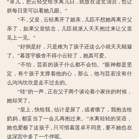
“卓儿，把云轻交给水离几日 , 就放在这玄清宫 , 也让
朕每日里可以看她几眼。”
“不 , 父皇 , 云轻离开了娘亲 , 儿臣不想她再离开父
亲了，如果父皇惦念，儿臣就派人天天抱过来让父皇
见上一见。”
“好倒是好，只是难为了孩子还这么小就天天颠簸
了。”暮莲宇极舍不得小云轻了，她真可爱。
“不怕，芸若的孩子什么都不会怕。”眼神都是坚
定，有个孩子支撑着他的心，那么，他与芸若没有什
么沟沟坎坎是走不过去的。
“哇”的一声 , 正在父子两个谈论着小家伙的时候，
她却哭了。
“皇上 , 快给我 , 估计是尿了 , 或者饿了，我抱去给
奶妈 , 都妥当了一会儿再抱过来。”水离轻轻的笑语，
她也爱极了这孩子 , 只可惜暮莲卓不同意 , 要不她也在
这深宫中多了一个伴呢。