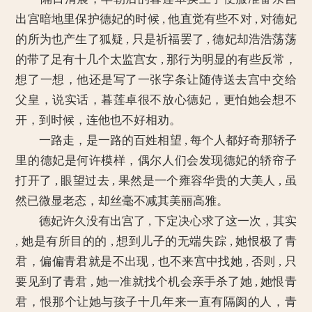
出宫暗地里保护德妃的时候 , 他直觉有些不对 , 对德妃
的所为也产生了狐疑 , 只是祈福罢了 , 德妃却浩浩荡荡
的带了足有十几个太监宫女 , 那行为明显的有些反常，
想了一想，他还是写了一张字条让随侍送去宫中交给
父皇，说实话，暮莲卓很不放心德妃，更怕她会想不
开，到时候，连他也不好相劝。
一路走，是一路的百姓相望 , 每个人都好奇那轿子
里的德妃是何许模样，偶尔人们会发现德妃的轿帘子
打开了 , 眼望过去 , 果然是一个雍容华贵的大美人 , 虽
然已微显老态，却丝毫不减其美丽高雅。
德妃许久没有出宫了 , 下定决心求了这一次，其实
, 她是有所目的的 , 想到儿子的无端失踪 , 她恨极了青
君，偏偏青君就是不出现 , 也不来宫中找她 , 否则 , 只
要见到了青君 , 她一准就找个机会亲手杀了她 , 她恨青
君，恨那个让她与孩子十几年来一直有隔阂的人，青