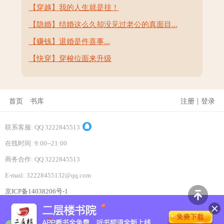
【穿越】我的人生就是挂！
【隐婚】结婚这么久却没见过老公的真面目...
【赚钱】退婚是件喜事...
【快穿】穿梭位面来升级
|
首页
书库
注册
登录
联系客服: QQ 3222845513
在线时间: 9:00--21:00
商务合作: QQ 3222845513
E-mail: 32228455132@qq.com
京ICP备14038206号-1