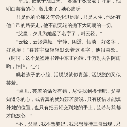
“卓儿 , 把孩子抱过来。”暮莲宇极苍老了许多，他
明白芸若的心 , 澈儿走了 , 她心痛呀。
只是他的心痛又何尝少过她呢 , 只是人生 , 他还有
他自己的路要走 , 他不能无端的抛下大周朝的一切。
“父皇，夕儿为她起了名字了，叫云轻。”
“云轻，云淡风轻，宁静、闲适、恬淡，好名字，
好意境！”暮莲宇极轻轻默念着这名字，他很喜欢。
（呵呵，这个是盗用书评中东正的话 , 千万别去告阿雨
哟，怕怕。^_^）
瞧着孩子的小脸 , 活脱脱就似青莲 , 活脱脱的又似
芸若。
“卓儿 , 芸若的话没有错，尽快找到楼惜吧 , 父皇
知道你的心，或者真的就如芸若所说 , 只有楼惜才能填
补她的位置 , 也只有把云轻交到她的手上 , 芸若与我都
才能放心。”
“不，父皇 , 我不想娶妃 , 我只想等待三哥出现 , 只