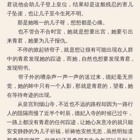
君说他会助儿子登上皇位，结果却是这般残忍的害儿
子坠崖，也让儿子至今生死不明。
那是她唯一的儿子呀，想想都是心痛。
也不管合不合时宜，她就是想要出宫，她要引出
来青君，她要为儿子报仇。
不停的掀起轿帘子 , 就是想让很有可能出现在人群
中的青君发现她的踪迹，而她 , 自然也想要发现青君 ,
发现明书。
帘子外的嘈杂声一声一声的送过来 , 德妃毫无所
觉，她的眸中只有一个人影 , 那就是青君的，望着 , 她
在等待奇迹的出现。
从皇宫到烟山寺 , 不近也不远的路程却因为一路行
人的阻隔而慢了近半个时辰 , 德妃入寺的时候已过午，
一路上都没有青君的任何踪迹 , 让她心灰意冷的就只能
安安静静的为儿子祈福 , 祈祷他安然无恙 , 虽然明知道