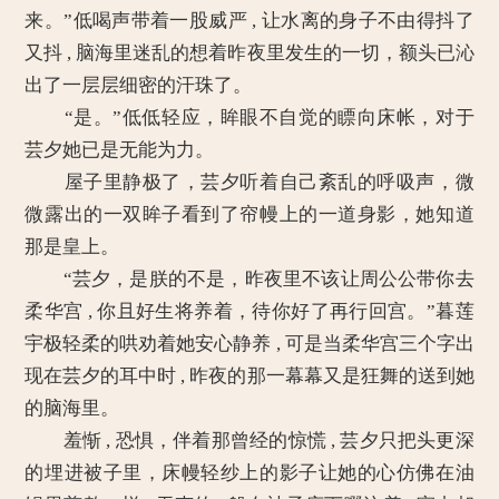
来。”低喝声带着一股威严 , 让水离的身子不由得抖了
又抖 , 脑海里迷乱的想着昨夜里发生的一切，额头已沁
出了一层层细密的汗珠了。
“是。”低低轻应，眸眼不自觉的瞟向床帐，对于
芸夕她已是无能为力。
屋子里静极了，芸夕听着自己紊乱的呼吸声，微
微露出的一双眸子看到了帘幔上的一道身影，她知道
那是皇上。
“芸夕，是朕的不是，昨夜里不该让周公公带你去
柔华宫 , 你且好生将养着，待你好了再行回宫。”暮莲
宇极轻柔的哄劝着她安心静养 , 可是当柔华宫三个字出
现在芸夕的耳中时 , 昨夜的那一幕幕又是狂舞的送到她
的脑海里。
羞惭 , 恐惧，伴着那曾经的惊慌 , 芸夕只把头更深
的埋进被子里，床幔轻纱上的影子让她的心仿佛在油