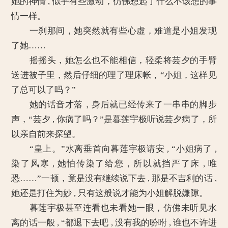
她的神情 , 似乎有些激动，仿佛想起了什么不该想的事
情一样。
一刹那间，她突然就有些心虚，难道是小姐发现
了她……
摇摇头，她怎么也不能相信，轻柔将芸夕的手臂
送进被子里，然后仔细的理了理床帐，“小姐，这样见
了总可以了吗？”
她的话音才落，身后就已经传来了一串串的脚步
声，“芸夕 , 你病了吗？”是暮莲宇极听说芸夕病了，所
以亲自前来探望。
“皇上。”水离垂首向暮莲宇极请安 , “小姐病了 ,
染了风寒 , 她怕传染了给您，所以就挡严了床 , 唯
恐……”一顿，竟是没有继续说下去 , 那是不吉利的话 ,
她还是打住为妙 , 只有这般说才能为小姐解脱嫌隙。
暮莲宇极甚至连看也未看她一眼，仿佛未听见水
离的话一般 , “都退下去吧 , 没有我的吩咐 , 谁也不许进