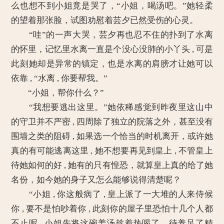
么也想不到小姐竟是哭了，“小姐，喝汤吧。”她轻柔
的望着那张脸，试图劝慰着芸夕已然受伤的心灵。
“哇”的一声大哭，芸夕再也忍不住的扑到了水离
的怀里，记忆里水离一直是个没心没肺的小丫头 , 可是
此刻她却是异常的镇定，也是水离的肩膀才让她可以
依靠 , “水离 , 你要帮我。”
“小姐，帮你什么？”
“我想要逃出这里。”她依稀感觉到昨夜里这山中
的守卫并不严密 , 四周除了独立的院落之外，甚至没有
围墙之类的阻碍 , 如果选一个恰当的时机离开，或许她
真的有可能逃离这里 , 她不想要再见到皇上 , 不管皇上
待她如何的好 , 她有的只有惶恐，就算皇上真的给了她
名份，如今她的身子又怎么能够说得清楚呢？
“小姐 , 你这般病了 , 皇上派了一大堆的人来侍候
你 , 要不是怕吵着你 , 此刻你的屋子里恐怕十几个人都
不止呢 , 小姐先将这碗姜汤趁着热喝了，待养足了精