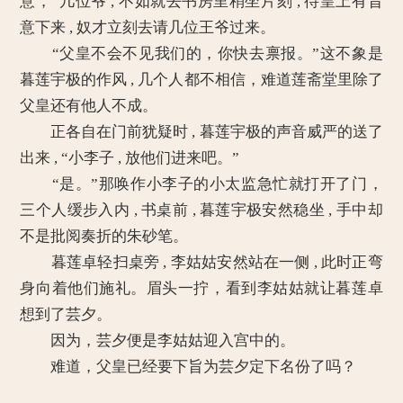
意，“几位爷 , 不如就去书房里稍坐片刻 , 待皇上有旨
意下来 , 奴才立刻去请几位王爷过来。
“父皇不会不见我们的，你快去禀报。”这不象是
暮莲宇极的作风 , 几个人都不相信，难道莲斋堂里除了
父皇还有他人不成。
正各自在门前犹疑时 , 暮莲宇极的声音威严的送了
出来 , “小李子 , 放他们进来吧。”
“是。”那唤作小李子的小太监急忙就打开了门，
三个人缓步入内 , 书桌前 , 暮莲宇极安然稳坐 , 手中却
不是批阅奏折的朱砂笔。
暮莲卓轻扫桌旁 , 李姑姑安然站在一侧 , 此时正弯
身向着他们施礼。眉头一拧，看到李姑姑就让暮莲卓
想到了芸夕。
因为，芸夕便是李姑姑迎入宫中的。
难道，父皇已经要下旨为芸夕定下名份了吗？