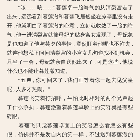
“咳……咳……”暮莲卓一脸晦气的从清梨宫走了
出来 , 远远看到暮莲澈和暮莲飞居然坐在凉亭里没有走
开 , 他就明白了暮莲澈的心意，立刻就收敛了一脸的晦
气 , 他一进清梨宫就被母妃的贴身宫女发现了，母妃象
是也知道了他与芸夕的事情 , 竟然盯着他哪也不许去 ,
就连他想私下问问清梨宫的小宫女几句也找不到机会 ,
只坐了一会，母妃就亲自送他出来了 , 可是这些 , 他说
什么也不能让暮莲澈知道。
“五弟 , 你可回来了 , 我们正等着你一起去见父皇
呢 , 人多才热闹。”
暮莲飞笑着打招呼，生怕此时相对的两个兄弟起
了什么争执，暮莲澈望着暮莲卓脸上的笑容就是有些
碍眼。
暮莲飞只觉暮莲卓面上的笑容怎么看怎么有些
假，仿佛并不是发自内的笑一样，不过送到暮莲澈的