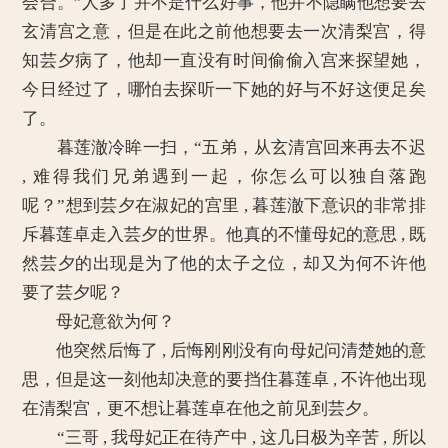
会合。”人多了并不是什么好事，他并不隐瞒他想要去
玄清宫之意，但是在此之前他想要去一次清梨宫，得
知芸夕病了，他却一直没有时间偷偷入宫来探望她，
今日经过了，哪怕去探听一下她的好与不好这便足矣
了。
暮莲澈冷眸一扫，“五弟，从玄清宫回来再去不迟
, 难得我们兄弟遇到一起，你怎么可以独自落跑
呢？”想到芸夕在淑妃的宫里 , 暮莲澈下意识的非常排
斥暮莲卓走入芸夕的世界。他真的不懂母妃的意思 , 既
然芸夕的出现是为了他的太子之位，却又为何不许他
要了芸夕呢？
母妃意欲为何？
他突然后悔了 , 后悔刚刚没有向母妃问清楚她的意
思，但是这一刻他却决意的要挡住暮莲卓 , 不许他出现
在清梨宫，更不想让暮莲卓在他之前见到芸夕。
“三哥 , 我母妃正在待产中 , 这几日极为辛苦 , 所以