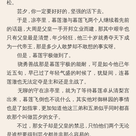
松。
芸夕 , 你一定要好好的 , 坚强的活下去。
于是 , 凉亭里，暮莲澈与暮莲飞两个人继续着先前
的话题 , 大周是父皇一手开邦立业而建 , 那其中艰辛也
只有父皇最是清楚 , 年少轻狂 , 他三十岁就勇夺天下成
为一代帝王 , 那是多少人敢梦却不敢想的事实呀。
但是，暮莲宇极做到了。
骁勇善战那是暮莲宇极的能耐，可是如今他已年
近五旬，早已过了年轻气盛的时候了，犹疑间，连暮
莲澈也无法定夺是主和还是主战了。
无聊的守在凉亭里，就为了等待暮莲卓从清梨宫
出来，暮莲飞倒也不说什么，其实他对御林园的事情
也是了如指掌 , 更加知道他这三弟和五弟似乎同时都喜
欢那个叫做芸夕的女子。
不过，那女子却是父皇的禁忌 , 只怕他们两个无论
是谁想要得到芸夕都并非那么容易的。