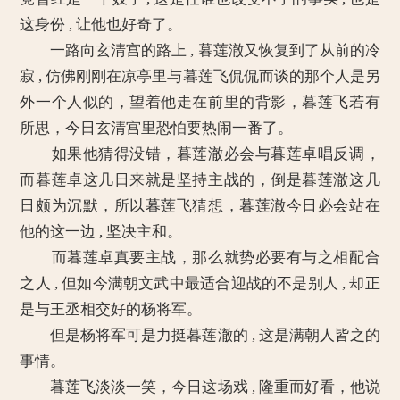
这身份 , 让他也好奇了。
一路向玄清宫的路上 , 暮莲澈又恢复到了从前的冷
寂 , 仿佛刚刚在凉亭里与暮莲飞侃侃而谈的那个人是另
外一个人似的，望着他走在前里的背影，暮莲飞若有
所思，今日玄清宫里恐怕要热闹一番了。
如果他猜得没错，暮莲澈必会与暮莲卓唱反调，
而暮莲卓这几日来就是坚持主战的，倒是暮莲澈这几
日颇为沉默，所以暮莲飞猜想，暮莲澈今日必会站在
他的这一边 , 坚决主和。
而暮莲卓真要主战，那么就势必要有与之相配合
之人 , 但如今满朝文武中最适合迎战的不是别人 , 却正
是与王丞相交好的杨将军。
但是杨将军可是力挺暮莲澈的 , 这是满朝人皆之的
事情。
暮莲飞淡淡一笑，今日这场戏 , 隆重而好看，他说