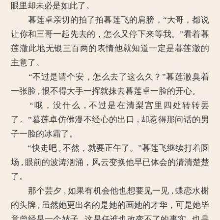
眼里却未必是如此了。
暮莲卓亲切的拍了拍暮莲飞的肩膀，“大哥，都说
让你和三哥一起先去的，怎么又停下来等我。”看着暮
莲澈此地无银三百两的表情他就知道一定是暮莲澈的
主意了。
“不过是请个安，怎么去了这么久？”暮莲澈臭着
一张脸 , 恨不得大手一挥就抹去暮莲卓一脸的开心。
“哦，没什么 , 不过是在清梨宫里四处转转罢
了。”暮莲卓仿佛漫不经心的出口 , 却惹得那问话的男
子一脸的冰霜了。
“快走吧 , 不然，就要正午了。”暮莲飞继续打着圆
场 , 眼前的波涛汹涌，风云变换他早已体会的清清楚楚
了。
那个芸夕 , 如果有机会他也想要见一见 , 蝶恋水榭
的头牌 , 虽然她更出名的是她的画她的才华，可是她毕
竟曾经是一个妓子 , 这是任谁也改变不了的事实 , 也是