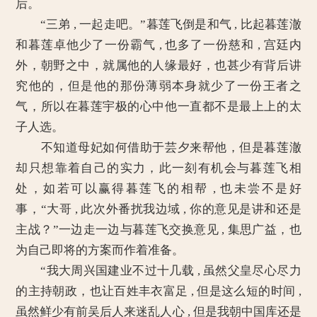
后。
“三弟 , 一起走吧。”暮莲飞倒是和气 , 比起暮莲澈
和暮莲卓他少了一份霸气 , 也多了一份慈和 , 宫廷内
外，朝野之中，就属他的人缘最好，也甚少有背后讲
究他的，但是他的那份薄弱本身就少了一份王者之
气，所以在暮莲宇极的心中他一直都不是最上上的太
子人选。
不知道母妃如何借助于芸夕来帮他，但是暮莲澈
却只想靠着自己的实力，此一刻有机会与暮莲飞相
处，如若可以赢得暮莲飞的相帮 , 也未尝不是好
事，“大哥 , 此次外番扰我边域 , 你的意见是讲和还是
主战？”一边走一边与暮莲飞交换意见 , 集思广益，也
为自己即将的方案而作着准备。
“我大周兴国建业不过十几载 , 虽然父皇尽心尽力
的主持朝政，也让百姓丰衣富足 , 但是这么短的时间 ,
虽然鲜少有前吴后人来迷乱人心 , 但是我朝中国库还是