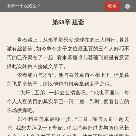
不来一个收藏么？
>
媚倾天下：妖孽王爷别乱来
收藏
第68章 莲斋
×
第68章 莲斋
青石路上，从形单影只变成现在的三人同行 , 暮莲
澈有丝苦笑 , 如今争夺太子之位最重要的三个人好巧不
巧的已齐聚在了一起 , 看来暮莲卓与暮莲飞都是有意要
借此次外番入侵做文章了。
依着能力与才华，他与暮莲卓自不相上下 , 但是暮
莲飞是皇长子，所以他也有机会拿到太子之位。
“大哥 , 五弟 , 一起去玄清宫吧。”他也不避讳 , 每
个人入宫的目的其实早已一清二楚，到时 , 便看各自的
临场发挥吧。
却不料暮莲卓翩移一步 , “三哥 , 你与大哥一起去
吧 , 我想去拜见一下母妃 , 稍后些再赶过去与两位兄长