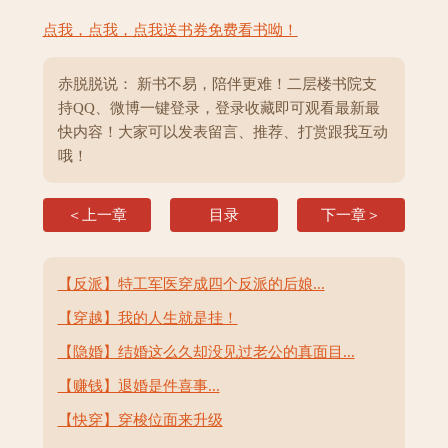
点我，点我，点我送书券免费看书呦！
赤脱脱说： 新书不易，陪伴更难！二层楼书院支
持QQ、微博一键登录，登录收藏即可观看最新最
快内容！大家可以发表留言、推荐、打赏跟我互动
哦！
＜上一章
目录
下一章＞
【反派】特工军医穿成四个反派的后娘...
【穿越】我的人生就是挂！
【隐婚】结婚这么久却没见过老公的真面目...
【赚钱】退婚是件喜事...
【快穿】穿梭位面来升级