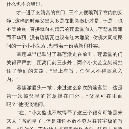
什么也不会错过。
才一进了玄清宫的宫门 , 三个人便嗅到了宫内的安
静 , 这样的时候父皇大多是在批阅奏折才是 , 于是，也
不等通禀 , 直接就向玄清宫的莲斋堂而去 , 莲斋堂清雅
而不华丽 , 没有琉璃瓦也没有红木雕梁 , 仿佛大周朝民
间的一个小小院落 , 却带着一份清新和朴实。
暮莲卓早已跃过了暮莲澈走在前里，莲斋堂的门
关得严严的，距离门前三步外，两个小太监立刻就挡
住了他们的去路，“皇上有旨，任何人不得随意入
内。”
暮莲澈眉头一皱，来过这么多次的莲斋堂，这是
第一次被父皇的旨意挡在门外，“父皇可在里面
吗？”他淡淡追问。
“在。”小太监也不敢得罪了这三个很有可能是未
来太子爷的皇子 , 但是却也不敢不尊从暮莲宇极的旨