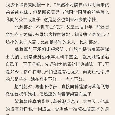
我少不得要去问候一下。”虽然不习惯自己即将而来的
弟弟或妹妹，但是那必竟是与他同父同母的即将落入
凡间的公主或皇子 , 这是怎么也割舍不去的牵挂。
想到芸夕 , 不觉有些悲凉 , 父皇已届中年 , 却还是
坐拥齐人之福 , 有母妃这样的嫔妃，却又收了甚至比他
还小的女子入宫，比如杨将军的女儿，比如芸夕。
杨将军与王丞相走得极近，自然也是为着暮莲澈
出力的，倒是他身边根本无朝中重臣，就只能指望着
自己了，至于母妃，先还能为他四处打典铺陈一下 , 可
是如今，临产在即 , 只怕也是有心无力 , 而更让他牵挂
的却是芸夕 , 她在宫中不好，一点也不好。
想到芸夕 , 再也不停步，直接向暮莲澈与暮莲飞微
微顿首权作施礼 , 便迅速的向着清梨宫而去了。
望着暮莲卓的背影 , 暮莲澈叹息了 , 大白天，他真
的没有籍口也一同追去 , 否则他一准随在暮莲卓的身