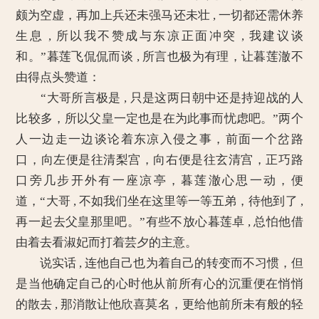
颇为空虚，再加上兵还未强马还未壮 , 一切都还需休养
生息 , 所以我不赞成与东凉正面冲突 , 我建议谈
和。”暮莲飞侃侃而谈 , 所言也极为有理，让暮莲澈不
由得点头赞道：
“大哥所言极是 , 只是这两日朝中还是持迎战的人
比较多，所以父皇一定也是在为此事而忧虑吧。”两个
人一边走一边谈论着东凉入侵之事，前面一个岔路
口，向左便是往清梨宫，向右便是往玄清宫，正巧路
口旁几步开外有一座凉亭，暮莲澈心思一动，便
道，“大哥 , 不如我们坐在这里等一等五弟，待他到了 ,
再一起去父皇那里吧。”有些不放心暮莲卓 , 总怕他借
由着去看淑妃而打着芸夕的主意。
说实话 , 连他自己也为着自己的转变而不习惯，但
是当他确定自己的心时他从前所有心的沉重便在悄悄
的散去 , 那消散让他欣喜莫名，更给他前所未有般的轻