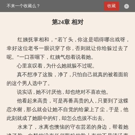
不来一个收藏么？
>
媚倾天下：妖孽王爷别乱来
收藏
第24章 相对
×
第24章 相对
红姨抚掌相和，“若丫头 , 你这是唱得哪出戏呀 ,
幸好这位老爷一眼识穿了你 , 否则就让你给躲过去了
呢。”一口茶咽下，红姨气怨着说着她。
心里哀叹着 , 为什么她就躲不过呢。
真不想净了这脸，净了 , 只怕自己就真的被着面前
的这个男人选中了。
说实话 , 她不讨厌他 , 却也绝对不喜欢他。
他看起来高贵，可是再番高贵的人 , 只要到了这蝶
恋水榭 , 那么就会让她不自觉的给蒙上了尘 , 于是 , 他
此刻就成了她眼中的钉 , 却怎么也拔不出去。
水来了，水离也懊恼的守在芸若的身边，帮着她