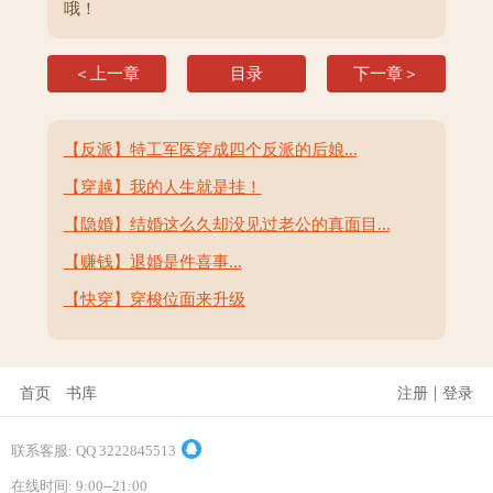
哦！
＜上一章
目录
下一章＞
【反派】特工军医穿成四个反派的后娘...
【穿越】我的人生就是挂！
【隐婚】结婚这么久却没见过老公的真面目...
【赚钱】退婚是件喜事...
【快穿】穿梭位面来升级
|
首页
书库
注册
登录
联系客服: QQ 3222845513
在线时间: 9:00--21:00