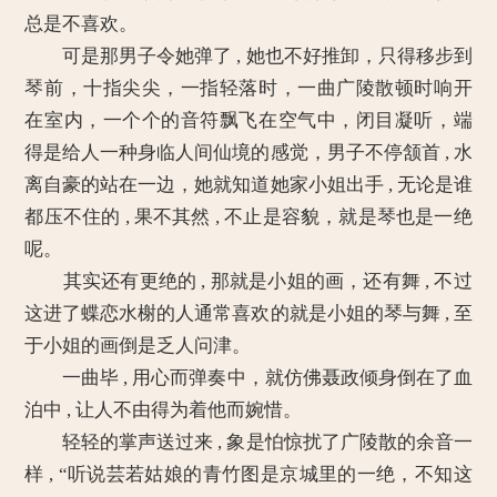
总是不喜欢。
可是那男子令她弹了 , 她也不好推卸，只得移步到
琴前，十指尖尖，一指轻落时，一曲广陵散顿时响开
在室内，一个个的音符飘飞在空气中，闭目凝听，端
得是给人一种身临人间仙境的感觉，男子不停颔首 , 水
离自豪的站在一边，她就知道她家小姐出手 , 无论是谁
都压不住的 , 果不其然 , 不止是容貌，就是琴也是一绝
呢。
其实还有更绝的 , 那就是小姐的画，还有舞 , 不过
这进了蝶恋水榭的人通常喜欢的就是小姐的琴与舞 , 至
于小姐的画倒是乏人问津。
一曲毕 , 用心而弹奏中，就仿佛聂政倾身倒在了血
泊中 , 让人不由得为着他而婉惜。
轻轻的掌声送过来 , 象是怕惊扰了广陵散的余音一
样 , “听说芸若姑娘的青竹图是京城里的一绝，不知这