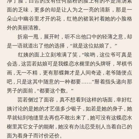
净了脸，白皙的没有任何脂粉的脸上有的不是清汤素
面的乏味，更多的却是让人为之一亮的清新，那是一
朵山中幽谷里才开的花，红艳的裙装衬着她的小脸格
外的美丽清雅。
折扇一甩，展开时，听不出他口中的轻薄之意 , 却
是一语就道出了他的选择，“就是这位姑娘了。”
红姨的面上立刻堆满了笑 , “唉哟 , 这位爷可真是
会选 , 这芸若姑娘可是我蝶恋水榭里的头牌呀，琴棋书
画 , 无一不精，更有那蝶舞才是人间奇迹 , 老爷随便点
吧 , 只是这其中随意的一种都要……”掰着指头递向那
男子的面前 , “都要这个数。”
芸若侧过了面容，真不想看到这样的场面 , 幸好红
姨讨论的是她的才艺值多少银子 , 如若是她的身子 , 她
早就钻到地缝里去再也不敢出来了 , 她可没有这蝶恋水
榭里其它女子的能耐 , 她没有办法忍受别人当着自己的
面为着身子而讨价还价。