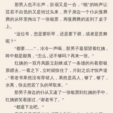
那男人也不出声，折扇又是一合，“啪”的响声让
芸若不自觉的又是转过头来，男子身边一个仆从慢腾
腾的从怀里掏出了一张银票，再慢腾腾的送到了桌子
上。
“这位爷，您是要听琴，还是要下棋，或者是赏舞
呢？”
“都要……”，冷冷一声喝，那男子凝眉望着红姨 ,
眸中都是鄙夷，“怎么 , 还不够吗？再来一张。”
红姨的一双丹凤眼立刻眯成了一条缝的向着那银
票瞟去 , 一看之下 , 立时就惊住了，片刻之后才惊声道
, “青老爷果然没有荐错人，果然是高人 , 够了 , 够了 ,
水离，快去把若丫头的琴取来。”
那男子身边的仆从又递了一张银票到红姨的手中 ,
红姨娇笑着接过 , “谢老爷了。”
“都退下去吧。”