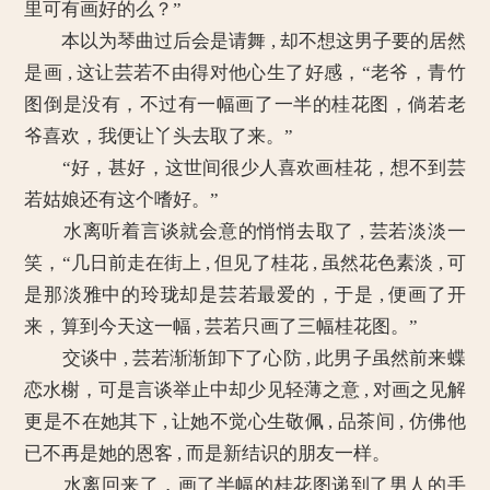
里可有画好的么？”
本以为琴曲过后会是请舞 , 却不想这男子要的居然
是画 , 这让芸若不由得对他心生了好感，“老爷，青竹
图倒是没有，不过有一幅画了一半的桂花图，倘若老
爷喜欢，我便让丫头去取了来。”
“好，甚好，这世间很少人喜欢画桂花，想不到芸
若姑娘还有这个嗜好。”
水离听着言谈就会意的悄悄去取了 , 芸若淡淡一
笑，“几日前走在街上 , 但见了桂花 , 虽然花色素淡 , 可
是那淡雅中的玲珑却是芸若最爱的，于是 , 便画了开
来，算到今天这一幅 , 芸若只画了三幅桂花图。”
交谈中 , 芸若渐渐卸下了心防 , 此男子虽然前来蝶
恋水榭，可是言谈举止中却少见轻薄之意 , 对画之见解
更是不在她其下 , 让她不觉心生敬佩 , 品茶间 , 仿佛他
已不再是她的恩客 , 而是新结识的朋友一样。
水离回来了，画了半幅的桂花图递到了男人的手