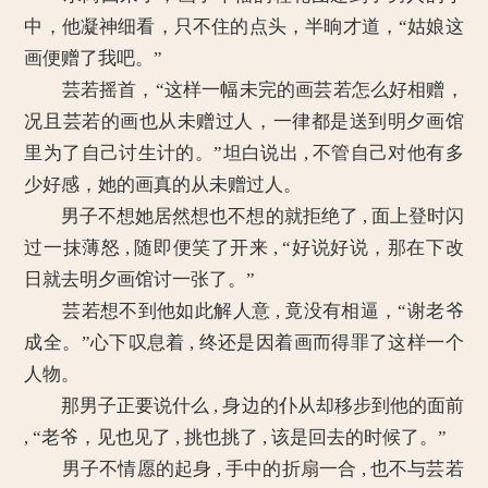
中，他凝神细看，只不住的点头，半晌才道，“姑娘这
画便赠了我吧。”
芸若摇首，“这样一幅未完的画芸若怎么好相赠，
况且芸若的画也从未赠过人，一律都是送到明夕画馆
里为了自己讨生计的。”坦白说出 , 不管自己对他有多
少好感，她的画真的从未赠过人。
男子不想她居然想也不想的就拒绝了 , 面上登时闪
过一抹薄怒 , 随即便笑了开来 , “好说好说，那在下改
日就去明夕画馆讨一张了。”
芸若想不到他如此解人意 , 竟没有相逼，“谢老爷
成全。”心下叹息着 , 终还是因着画而得罪了这样一个
人物。
那男子正要说什么 , 身边的仆从却移步到他的面前
, “老爷，见也见了 , 挑也挑了 , 该是回去的时候了。”
男子不情愿的起身 , 手中的折扇一合 , 也不与芸若