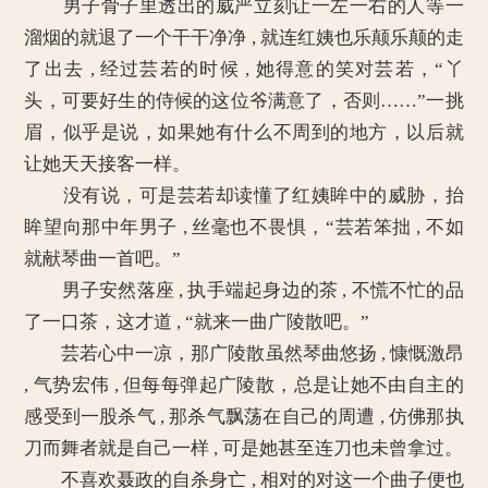
男子骨子里透出的威严立刻让一左一右的人等一
溜烟的就退了一个干干净净 , 就连红姨也乐颠乐颠的走
了出去 , 经过芸若的时候 , 她得意的笑对芸若，“丫
头，可要好生的侍候的这位爷满意了，否则……”一挑
眉，似乎是说，如果她有什么不周到的地方，以后就
让她天天接客一样。
没有说，可是芸若却读懂了红姨眸中的威胁，抬
眸望向那中年男子 , 丝毫也不畏惧，“芸若笨拙 , 不如
就献琴曲一首吧。”
男子安然落座 , 执手端起身边的茶 , 不慌不忙的品
了一口茶，这才道 , “就来一曲广陵散吧。”
芸若心中一凉，那广陵散虽然琴曲悠扬 , 慷慨激昂
, 气势宏伟 , 但每每弹起广陵散，总是让她不由自主的
感受到一股杀气 , 那杀气飘荡在自己的周遭 , 仿佛那执
刀而舞者就是自己一样 , 可是她甚至连刀也未曾拿过。
不喜欢聂政的自杀身亡 , 相对的对这一个曲子便也