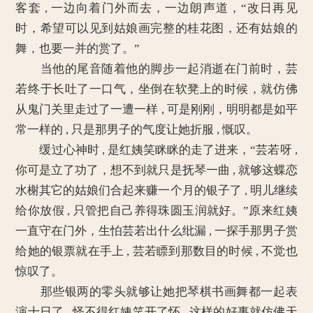
客套 , 一边向着门外而去，一边朗声道，“改日再见
时，希望可以见到姑娘画完整的桂花图，还有姑娘的
舞，也要一并的赏了。”
当他的尾音随着他的脚步一起消逝在门前时，芸
若终于长吐了一口气，坐倒在软凳上的时候，就仿佛
从鬼门关里走过了一遭一样 , 可是刚刚，明明都是如平
常一样的 , 只是那男子的气度让她折服 , 慨叹。
缓过心神时 , 是红姨笑眯眯的走了进来，“芸若呀 ,
你可是立了功了，想不到就只是抚琴一曲 , 就够这蝶恋
水榭其它的姑娘们合起来赚一个月的银子了 , 明儿继续
给你放假 , 只管把自己养得珠圆玉润就好。”原来红姨
一直守在门外，生怕芸若出什么纰漏 , 一探手那男子赏
给她的银票就在手上 , 芸若瞟到那数目的时候 , 不觉也
惊叹了。
那些银两的零头就够让她把琴棋书画舞都一起表
演十日了 , 怪不得红姨笑开了怀 , 这样的好事就仿佛天