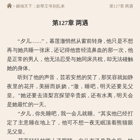
>
媚倾天下：妖孽王爷别乱来
第127章 两遇
第127章 两遇
“夕儿……”，暮莲澈悄然从窗前转身 , 他只是不想
再与她共睡一张床 , 还记得他曾经流鼻血的那一次 , 他
是正常的男人，他无法忍受与她同床共枕 , 却无法碰触
她的身体。
听到了他的声音，芸若安然的笑了 , 那笑容就如静
夜里的花开 , 美丽而妖娆 , “澈，睡吧 , 明天还要见父
皇。”她还要去清梨宫探望辛贵嫔 , 还有水离 , 明天会
是她最忙的一天。
“夕儿 , 你先睡吧 , 我一会儿就睡。”其实他已经打
定了主意睡在地上了，他可不想一夜无眠顶着熊猫眼
见父皇。