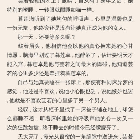
芸若轻轻的闭上了眼睛，自从有了身孕之后，她
特别的嗜睡，一转眼就酣睡如猫一样。
暮莲澈听到了她均匀的呼吸声，心里是温馨也是
一份无奈，他终究还是没有让她真正成为他的女人。
那一天，还要等多久呢？
皱着眉头，他相信他会以他的真心换来她的心甘
情愿，脑海里划过了暮莲卓 , 他醉酒了，估计要明天才
能入宫 , 暮莲卓是他与芸若之间最大的障碍 , 他知道芸
若的心里多少还是牵挂着暮莲卓的。
自己与她真要睡在一张床上 , 那便有种同床异梦的
感觉，他还是不喜欢 , 说他小心眼也罢，说他嫉妒也罢
, 他就是不喜欢芸若的心里多了另一个男人。
轻叹 , 这才从柜子里找了一床被子铺在地上 , 却怎
么都睡不着，听着床帐里她的呼吸声他的心一次又一
次的狂跳如擂 , 终于睡去的时候今已经朦朦亮了。
天大亮了 , 霞光从窗帘的一角缝隙中送进来 , 芸若