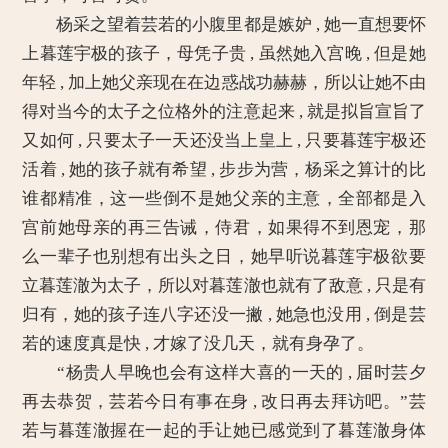
杨采之望着芸若的小腹里都是嫉妒 , 她一直想要怀
上暮莲宇极的孩子，母凭子贵 , 虽然她入宫晚 , 但是她
年轻 , 加上她父亲现在在边惑战功赫赫，所以让她不由
得对当今的太子之位格外的注意起来 , 就是拟旨宣旨了
又如何 , 只要太子一天还没当上皇上 , 只要暮莲宇极还
活着 , 她的孩子就有希望 , 步步为营，杨采之算计的比
谁都精准，这一些倒不是她父亲的主意，全部都是入
宫前她母亲的再三告诫，侍君，如果得不到恩宠，那
么一辈子也别想有出头之日，她早听说暮莲宇极欲要
立暮莲澈为太子，所以对暮莲澈也就有了敌意 , 只是有
归有，她的孩子连八字还没一撇 , 她急也没用 , 倒是芸
若的速度真是快 , 才嫁了没几天，就有身孕了。
“杨贵人早晚也会有这样大喜的一天的 , 届时芸夕
再去恭贺，芸若今日有事在身 , 改日再去拜访吧。”芸
若与暮莲澈握在一起的手让她已感觉到了暮莲澈身体