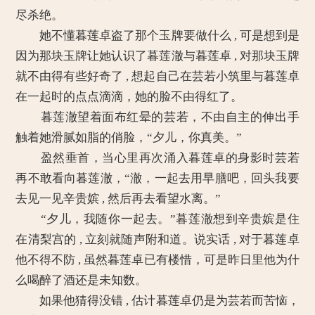
尽杀绝。
她不懂暮莲卓盗了那个玉牌要做什么 , 可是想到是
因为那块玉牌让她认识了暮莲澈与暮莲卓 , 对那块玉牌
就不由得有些好奇了 , 想起自己在芸若小筑里与暮莲卓
在一起时的点点滴滴，她的脸不由得红了。
暮莲澈望着面布红晕的芸若，不由自主的伸出手
触着她滑腻如脂的俏脸，“夕儿，你真美。”
盈然垂首，当心里再次涌入暮莲卓的身影时芸若
再不敢看向暮莲澈，“澈，一起去用早膳吧，回头我要
去见一见辛贵嫔 , 然后再去看望水离。”
“夕儿，我随你一起去。”暮莲澈想到辛贵嫔是住
在清梨宫的 , 立刻就随声附和道。说实话 , 对于暮莲卓
他不得不防 , 虽然暮莲卓已有楼惜，可是昨日里他为什
么喝醉了酒还是未知数。
如果他猜得没错 , 估计暮莲卓仍是为芸若而苦恼，