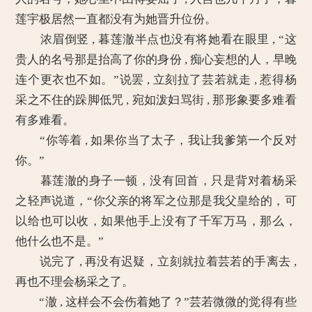
莲宇极居然一直都没有为她晋升位份。
浓眉倒竖 , 暮莲澈半点也没有将她看在眼里 , “这
贵人的名号那是抬高了你的身份 , 痴心妄想的人，早晚
连个更衣也不如。”说罢 , 立刻拉了芸若就走 , 惹得杨
采之不住的跺脚低咒 , 宛如泼妇骂街 , 那形象要多难看
有多难看。
“你等着 , 如果你当了太子，我让我爹第一个反对
你。”
暮莲澈的身子一顿，没有回首，只是背对着杨采
之轻声说道，“你父亲的将军之位那是我父皇给的，可
以给也可以收，如果他手上没有了千军万马，那么，
他什么也不是。”
说完了 , 再没有迟疑，立刻就拉着芸若的手离去 ,
再也不理会杨采之了。
“澈 , 这样会不会伤着她了？”芸若微微的觉得有些