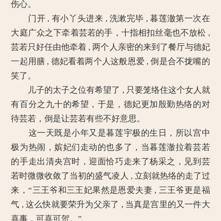
伤心。
门开 , 有小丫头进来 , 洗漱完毕 , 暮莲澈第一次在
大庭广众之下牵着芸若的手，十指相扣丝毫也不放松 ,
芸若只好任由他牵着 , 两个人亲密的来到了餐厅与德妃
一起用膳 , 德妃看着两个人这般恩爱 , 倒是合不拢嘴的
笑了。
儿子的太子之位有希望了 , 只要笼络住这个女人就
有百分之九十的希望，于是，德妃更加殷勤热络的对
待芸若，倒是让芸若有些不好意思。
这一天既是小年又是暮莲宇极的生日，所以宫中
极为热闹，嫔妃们走动的也多了，当暮莲澈拉着芸若
的手走出清央宫时，迎面恰巧走来了杨采之，见到芸
若时微微收敛了当初的盛气凌人 , 立刻就热络的走了过
来，“三王爷和三王妃果然是恩爱夫妻 , 三王爷更是福
气 , 这么快就要荣升为父亲了 , 当真是宫里的又一件大
喜事，可喜可贺。”