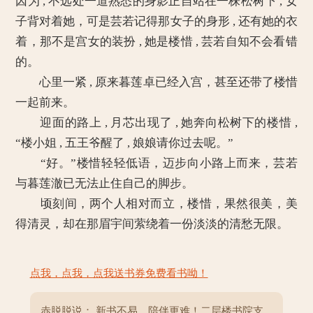
因为 , 不远处一道熟悉的身影正自站在一株松树下 , 女
子背对着她，可是芸若记得那女子的身形 , 还有她的衣
着，那不是宫女的装扮 , 她是楼惜 , 芸若自知不会看错
的。
心里一紧 , 原来暮莲卓已经入宫，甚至还带了楼惜
一起前来。
迎面的路上 , 月芯出现了 , 她奔向松树下的楼惜 ,
“楼小姐 , 五王爷醒了 , 娘娘请你过去呢。”
“好。”楼惜轻轻低语，迈步向小路上而来，芸若
与暮莲澈已无法止住自己的脚步。
顷刻间，两个人相对而立，楼惜，果然很美，美
得清灵，却在那眉宇间萦绕着一份淡淡的清愁无限。
点我，点我，点我送书券免费看书呦！
赤脱脱说： 新书不易，陪伴更难！二层楼书院支