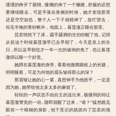
缓缓的睁开了眼睛 , 慵懒的伸了一个懒腰 , 舒服的还想
要继续睡去，可是手落在身侧的时候，她才发现那里
还是空空如也，整个人一下子就精神了，急忙望去，
却见半掩的青纱帐外，地面上，暮莲澈正睡在那里。
芸若悄然下了床，蹑手蹑脚的生怕吵醒了他 , 记得
从前这个时候暮莲澈早已去早朝了，今天是皇上的生
日 , 所以这早朝也才一年一次的破例的免了 , 也让暮莲
澈得以睡一个好觉。
她蹲在暮莲澈的身旁 , 看着他微阖眼睑上的长睫，
明明睡着，可是为何他的眉头皱得那么的深？
那眉皱让她的心一紧 , 真想伸手为他抚平，一定是
因为她 , 她带给他太多太多的麻烦了。
轻轻的一声叹息不由自主的送出来 , 极微弱的却让
暮莲澈警觉的一动 , 随即就醒了过来，“谁？”猛然瞧见
眼前一个模糊的身影 , 他下意识的就抓向了芸若的颈