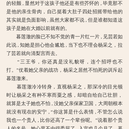
的轻颤 , 显然对于这孩子他还是有些芥怀的 , 毕竟那不
是他的亲生骨肉，自己挺着大肚子四处招摇带给他的
其实就是负面影响 , 虽然大家都不说 , 但是谁都知道这
孩子是她在大婚以前就有的。
暮莲澈的脸已不知不觉的青一片红一片 , 见芸若如
此说 , 知她是担心他会尴尬 , 当下也不理会杨采之，拉
了芸若就向清梨宫而去。
“三王爷，你还真是没礼貌呀，连个招呼也不
打。”仗着她父亲的战功，杨采之居然不怕死的训斥起
暮莲澈来。
暮莲澈冷冷转身，直视杨采之，那深冷的目光顿
时让杨采之有种不寒而粟之感，却暗自给自己壮胆，
就算是太子她也不怕 , 没她父亲保家卫国，大周朝根本
就没有现在的安宁 , “你这算是什么表情 , 不管怎么说
我也一个贵人 , 比你还高了一个辈份呢。”说着那个贵
人的名号，她心里不由得委屈了 , 入宫也几个月了，暮