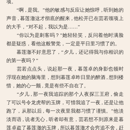
项。
“啊 , 是我。”他的敏感与反应让她惊呼 , 听到她的
声音 , 暮莲澈这才彻底的醒来 , 他松开已在芸若颈项上
的大手，“对不起，我以为是……”
“你以为是刺客吗？”她轻轻笑，反问着他时满脸
都是疑惑，看他这般警觉，一定是平日里习惯了的。
暮莲澈不好意思了，“夕儿，还记得我与你相识的
的第一夜吗？”
芸若点点头，说起那一夜，暮莲卓的身影也顿时
浮现在她的脑海里，想到暮莲卓昨日里的醉酒 , 想到楼
惜，她的心一颤 , 竟是有些不自在了。
“夕儿 , 那一夜我追踪的那个人夜探三王府 , 偷走
了可以号令龙虎帮的玉牌，可惜我追了一夜 , 还是让他
跑了，从那以后 , 每一次夜里我都习惯了谨慎。”他淡
淡而语 , 说者无心 , 听者却有意，芸若想不到原来是暮
莲卓盗了暮莲澈的玉牌 , 所以暮莲澈才会穷追不舍 , 赶