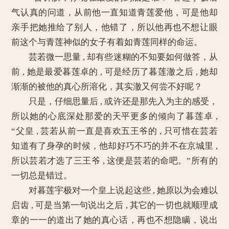
气认真的问道，从前他一直知道青莲爱他，可是他却
亲手把她推给了别人，他错了，所以他再也不想让眼
前这个与青莲神似的女子有着如青莲同样的命运。
芸若微一思量 , 却有些迷糊的不知要如何做答，从
前 , 她是最爱暮莲卓的 , 可是经历了暮莲澈之后 , 她却
渐渐的被他的真心所溶化，其实澈又何尝不好呢？
只是，仔细思量后 , 或许还是那先入为主的感受，
所以她的心底深处那爱的天平更多的倾向了暮莲卓 ,
“父皇 , 芸若从前一直是喜欢五王爷的 , 只可惜在芸若
知道有了身孕的时候，他却好巧不巧的并不在京城里 ,
所以芸若才选了三王爷 , 这便是芸若的命吧。”所有的
一切总是错过。
对暮莲宇极对一个皇上说起这些 , 她原以为会难以
启齿 , 可是当第一句说出之后 , 其它的一切也就顺理成
章的一一的道出了她的真心话，再也不想隐瞒，说出