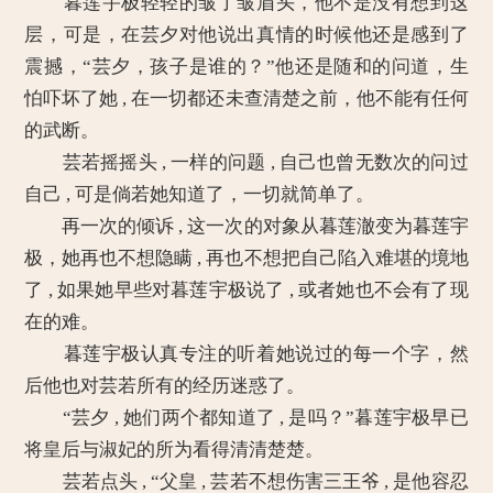
暮莲宇极轻轻的皱了皱眉头，他不是没有想到这
层，可是，在芸夕对他说出真情的时候他还是感到了
震撼，“芸夕，孩子是谁的？”他还是随和的问道，生
怕吓坏了她 , 在一切都还未查清楚之前，他不能有任何
的武断。
芸若摇摇头 , 一样的问题 , 自己也曾无数次的问过
自己 , 可是倘若她知道了，一切就简单了。
再一次的倾诉 , 这一次的对象从暮莲澈变为暮莲宇
极，她再也不想隐瞒 , 再也不想把自己陷入难堪的境地
了 , 如果她早些对暮莲宇极说了 , 或者她也不会有了现
在的难。
暮莲宇极认真专注的听着她说过的每一个字，然
后他也对芸若所有的经历迷惑了。
“芸夕 , 她们两个都知道了 , 是吗？”暮莲宇极早已
将皇后与淑妃的所为看得清清楚楚。
芸若点头 , “父皇 , 芸若不想伤害三王爷 , 是他容忍