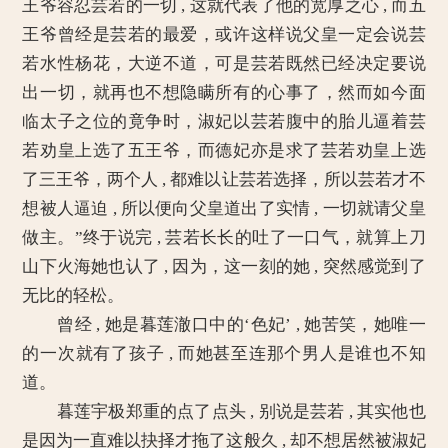
王爷容忍芸若的一切 , 这就代表了他的宽厚之心 , 而五
王爷曾经是芸若的最爱，或许这样说父皇一定会说芸
若水性杨花，大逆不道，可是芸若既然已经决定要说
出一切，就再也不想隐瞒所有的心事了，然而如今面
临太子之位的竟争时，淑妃以芸若腹中的胎儿逼着芸
若劝皇上选了五王爷，而德妃亦是求了芸若劝皇上选
了三王爷，两个人 , 都难以让芸若选择，所以芸若才不
想被人逼迫 , 所以便向父皇道出了实情 , 一切就请父皇
做主。”终于说完 , 芸若长长的吐了一口气，就算上刀
山下火海她也认了 , 因为，这一刻的她 , 突然感觉到了
无比的轻松。
曾经 , 她是暮莲澈口中的‘色妃’ , 她苦笑，她唯一
的一次就有了孩子 , 而她甚至连那个男人是谁也不知
道。
暮莲宇极郑重的点了点头 , 别说是芸若 , 其实他也
是因为一直难以抉择才拖了这般久 , 却不想居然被淑妃