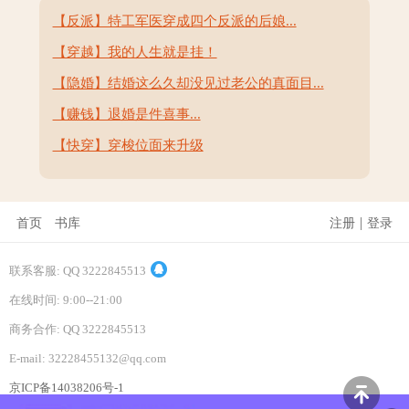
【反派】特工军医穿成四个反派的后娘...
【穿越】我的人生就是挂！
【隐婚】结婚这么久却没见过老公的真面目...
【赚钱】退婚是件喜事...
【快穿】穿梭位面来升级
|
首页
书库
注册
登录
联系客服: QQ 3222845513
在线时间: 9:00--21:00
商务合作: QQ 3222845513
E-mail: 32228455132@qq.com
京ICP备14038206号-1