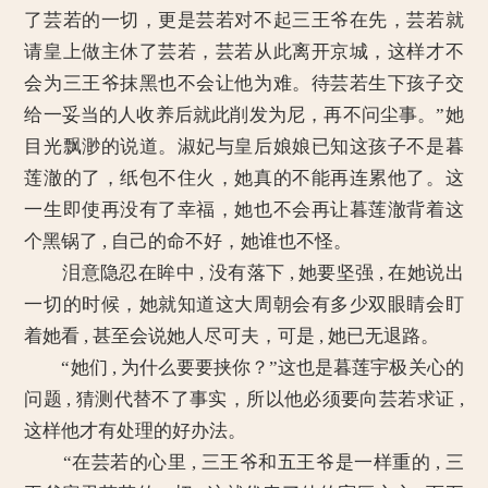
了芸若的一切，更是芸若对不起三王爷在先，芸若就
请皇上做主休了芸若，芸若从此离开京城，这样才不
会为三王爷抹黑也不会让他为难。待芸若生下孩子交
给一妥当的人收养后就此削发为尼，再不问尘事。”她
目光飘渺的说道。淑妃与皇后娘娘已知这孩子不是暮
莲澈的了，纸包不住火，她真的不能再连累他了。这
一生即使再没有了幸福，她也不会再让暮莲澈背着这
个黑锅了 , 自己的命不好，她谁也不怪。
泪意隐忍在眸中 , 没有落下 , 她要坚强 , 在她说出
一切的时候，她就知道这大周朝会有多少双眼睛会盯
着她看 , 甚至会说她人尽可夫，可是 , 她已无退路。
“她们 , 为什么要要挟你？”这也是暮莲宇极关心的
问题 , 猜测代替不了事实，所以他必须要向芸若求证 ,
这样他才有处理的好办法。
“在芸若的心里 , 三王爷和五王爷是一样重的 , 三