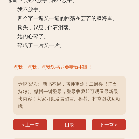
你留下 , 我不放手 , 我不放手。”
我不放手。
四个字一遍又一遍的回荡在芸若的脑海里。
摇头，叹息 , 伴着泪落。
她的心碎了。
碎成了一片又一片。
点我，点我，点我送书券免费看书呦！
赤脱脱说： 新书不易，陪伴更难！二层楼书院支
持QQ、微博一键登录，登录收藏即可观看最新最
快内容！大家可以发表留言、推荐、打赏跟我互动
哦！
＜上一章
目录
下一章＞