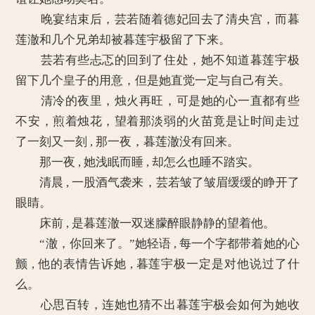
晚宴结束后，芸若随着德妃回去了清央宫，而暮
莲澈和几个兄弟却被暮莲宇极留了下来。
芸若有些忐忑的回到了住处，她不知道暮莲宇极
留下几个皇子的用意，但是她直觉一定与自己有关。
清冷的夜里，烛火再旺，可是她的心一直都有些
不安，煎着烛花，望着那淡弱的火苗竟是让时间走过
了一刻又一刻 , 那一夜，暮莲澈没有回来。
那一夜 , 她浅眠而睡 , 却怎么也睡不踏实。
清晨 , 一股酒气袭来，芸若皱了皱眉缓缓的睁开了
眼睛。
床前 , 是暮莲澈一双迷朦醉眼静静的望着他。
“澈，你回来了。”她轻语 , 每一个字都带着她的心
颤 , 他的表情告诉她 , 暮莲宇极一定是对他说过了什
么。
心思百转，连她也猜不出暮莲宇极会如何为她收