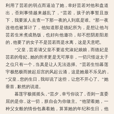
利用了芸若的弱点而逼迫了她 , 幸好芸若对他和盘道
出，否则事情越来越乱了，“芸若，孩子的事暂且放
下，我要派人去查一下那一夜的人到底是谁。”那一夜
连他也被算计了，他知道那是德妃所为，是想让他与
芸若生米煮成熟饭，也好向他邀功，却不想阴差阳差
的 , 他要了的女子不是芸若而是水离，这是天意吧。
“父皇 , 芸若请父皇不要追究淑妃娘娘 , 而德妃是
芸若的母妃 , 她的所求更是无可厚非，一切只怪这太子
之位只有一个 , 当真是让人无法选择。”芸若生怕暮莲
宇极怒极而掀起后宫的风起云涌，这是她最不乐见的 ,
“父皇 , 您的生日 , 我却说了这些，让您不开心了。”她
垂首 , 歉然的说道。
暮莲宇极摇摇头 , “芸夕 , 幸亏你说了 , 否则一直委
屈的是你 , 这一切，朕自会为你做主。”他望着她，一
种父女般的情份包裹着她，算算她的年纪和生日，他