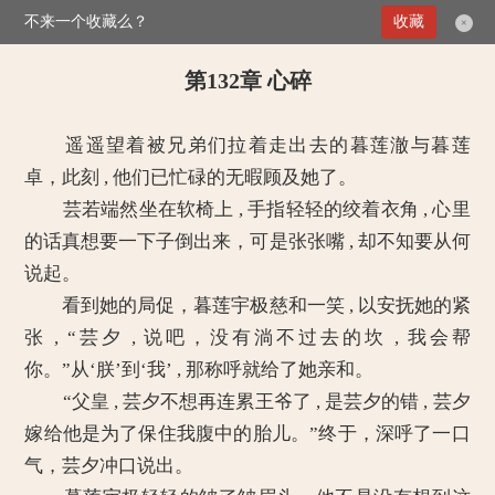
不来一个收藏么？
>
媚倾天下：妖孽王爷别乱来
第132章 心碎
收藏
×
第132章 心碎
遥遥望着被兄弟们拉着走出去的暮莲澈与暮莲
卓，此刻 , 他们已忙碌的无暇顾及她了。
芸若端然坐在软椅上 , 手指轻轻的绞着衣角 , 心里
的话真想要一下子倒出来，可是张张嘴 , 却不知要从何
说起。
看到她的局促，暮莲宇极慈和一笑 , 以安抚她的紧
张 , “芸夕 , 说吧，没有淌不过去的坎 , 我会帮
你。”从‘朕’到‘我’ , 那称呼就给了她亲和。
“父皇 , 芸夕不想再连累王爷了 , 是芸夕的错 , 芸夕
嫁给他是为了保住我腹中的胎儿。”终于，深呼了一口
气，芸夕冲口说出。