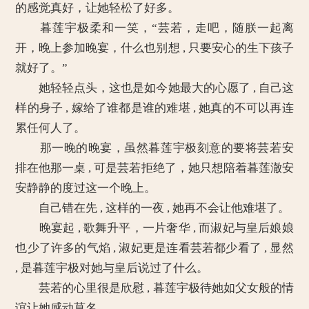
的感觉真好，让她轻松了好多。
暮莲宇极柔和一笑，“芸若，走吧，随朕一起离
开，晚上参加晚宴，什么也别想 , 只要安心的生下孩子
就好了。”
她轻轻点头，这也是如今她最大的心愿了 , 自己这
样的身子 , 嫁给了谁都是谁的难堪 , 她真的不可以再连
累任何人了。
那一晚的晚宴，虽然暮莲宇极刻意的要将芸若安
排在他那一桌 , 可是芸若拒绝了，她只想陪着暮莲澈安
安静静的度过这一个晚上。
自己错在先 , 这样的一夜 , 她再不会让他难堪了。
晚宴起 , 歌舞升平，一片奢华 , 而淑妃与皇后娘娘
也少了许多的气焰 , 淑妃更是连看芸若都少看了 , 显然
, 是暮莲宇极对她与皇后说过了什么。
芸若的心里很是欣慰 , 暮莲宇极待她如父女般的情
谊让她感动莫名。