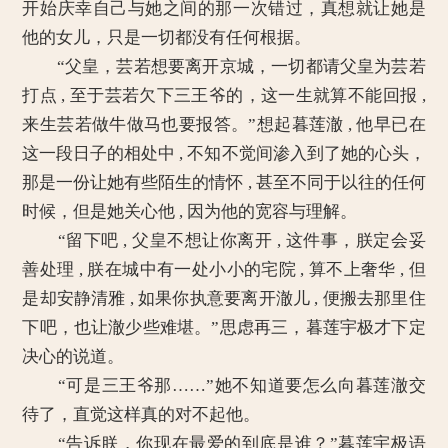
开始庆幸自己与她之间的那一次错过，真想就让她是
他的女儿，只是一切都没有任何根据。
“父皇，芸若想要离开京城，一切都请父皇为芸若
打点 , 至于芸若欠下三王爷的，这一生就算不能回报 ,
来生芸若做牛做马也要报答。”想起暮莲澈 , 他早已在
这一段日子的相处中 , 不知不觉间渗入到了她的心头，
那是一份让她有些陌生的情怀 , 甚至不同于以往的任何
时候，但是她关心他 , 因为他的宽容与理解。
“留下吧 , 父皇不想让你离开 , 这件事，朕定会妥
善处理 , 朕在城中有一处小小的宅院 , 算不上奢华 , 但
是却安静清雅 , 如果你执意要离开澈儿 , 便搬去那里住
下吧，也让澈少些难堪。”思虑再三，暮莲宇极才下定
决心的说道。
“可是三王爷那……”她不知道要怎么向暮莲澈交
待了，直觉这样真的对不起他。
“告诉朕，你现在最爱的到底是谁？”暮莲宇极语