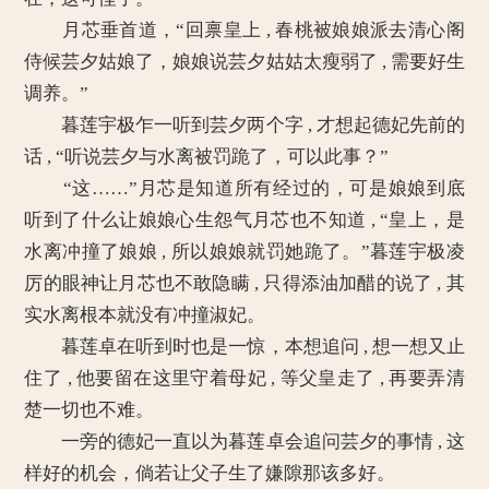
月芯垂首道，“回禀皇上 , 春桃被娘娘派去清心阁
侍候芸夕姑娘了，娘娘说芸夕姑姑太瘦弱了 , 需要好生
调养。”
暮莲宇极乍一听到芸夕两个字 , 才想起德妃先前的
话 , “听说芸夕与水离被罚跪了，可以此事？”
“这……”月芯是知道所有经过的，可是娘娘到底
听到了什么让娘娘心生怨气月芯也不知道 , “皇上，是
水离冲撞了娘娘 , 所以娘娘就罚她跪了。”暮莲宇极凌
厉的眼神让月芯也不敢隐瞒 , 只得添油加醋的说了 , 其
实水离根本就没有冲撞淑妃。
暮莲卓在听到时也是一惊，本想追问 , 想一想又止
住了 , 他要留在这里守着母妃 , 等父皇走了 , 再要弄清
楚一切也不难。
一旁的德妃一直以为暮莲卓会追问芸夕的事情 , 这
样好的机会，倘若让父子生了嫌隙那该多好。