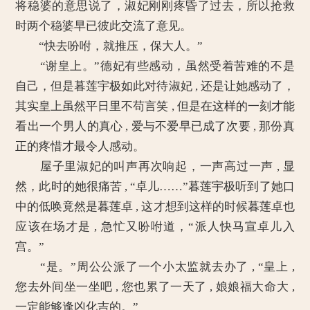
将稳婆的意思说了，淑妃刚刚疼昏了过去，所以抢救
时两个稳婆早已彼此交流了意见。
“快去吩咐，就推压，保大人。”
“谢皇上。”德妃有些感动，虽然受着苦难的不是
自己，但是暮莲宇极如此对待淑妃 , 还是让她感动了，
其实皇上虽然平日里不苟言笑 , 但是在这样的一刻才能
看出一个男人的真心 , 爱与不爱早已成了次要 , 那份真
正的疼惜才最令人感动。
屋子里淑妃的叫声再次响起，一声高过一声 , 显
然，此时的她很痛苦 , “卓儿……”暮莲宇极听到了她口
中的低唤竟然是暮莲卓 , 这才想到这样的时候暮莲卓也
应该在场才是 , 急忙又吩咐道，“派人快马宣卓儿入
宫。”
“是。”周公公派了一个小太监就去办了 , “皇上 ,
您去外间坐一坐吧 , 您也累了一天了 , 娘娘福大命大 ,
一定能够逢凶化吉的。”