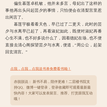
偏生暮莲卓机敏，他并未多言，母妃出了这样的
事他再出头问起芸夕的事情，只怕便会在清梨宫里惹
出闲言了。
暮莲宇极看看天色，早已过了二更天，此时的芸
夕与水离早已起了，再看淑妃如此，既便对淑妃再番
心生不满 , 也不好多说什么了，因着德妃在场 , 也不便
直接去清心阁探望芸夕与水离 , 便道 , “周公公，起架
回玄清宫。”
点我，点我，点我送书券免费看书呦！
赤脱脱说： 新书不易，陪伴更难！二层楼书院支
持QQ、微博一键登录，登录收藏即可观看最新最
快内容！大家可以发表留言、推荐、打赏跟我互动
哦！