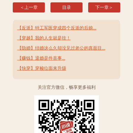
＜上一章
目录
下一章＞
【反派】特工军医穿成四个反派的后娘...
【穿越】我的人生就是挂！
【隐婚】结婚这么久却没见过老公的真面目...
【赚钱】退婚是件喜事...
【快穿】穿梭位面来升级
关注官方微信，畅享更多福利