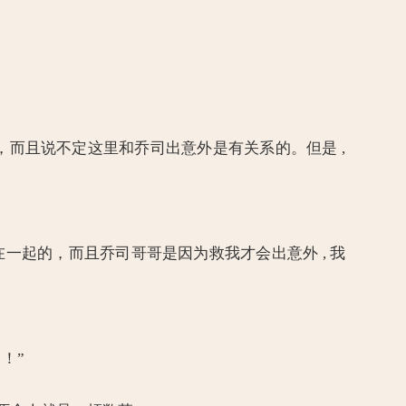
而且说不定这里和乔司出意外是有关系的。但是 ,
起的，而且乔司哥哥是因为救我才会出意外 , 我
！”