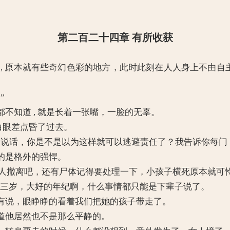
第二百二十四章 有所收获
 原本就有些奇幻色彩的地方，此时此刻在人人身上不由自主的
”
知道 , 就是长着一张嘴，一脸的无辜。
白眼差点昏了过去。
说话，你是不是以为这样就可以逃避责任了？我告诉你每门
的是格外的强悍。
把人撤离吧，还有尸体记得要处理一下，小孩子横死原本就可
过十三岁，大好的年纪啊，什么事情都只能是下辈子说了。
说，眼睁睁的看着我们把她的孩子带走了。
他居然也不是那么平静的。