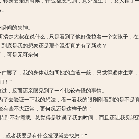
转身要走的时候，什么都没想到，意外发生了，女人撞了
命。
一瞬间的失神。
楚大叔在说什么 , 只是看到了他好像拉着一个女孩子，
，到底是我的想象还是那个混蛋真的有了新欢？
了，可是无可奈何。
一件罢了，我的身体就如同她的血液一般，只觉得遍体生寒，
们！”
难过，反而还亲眼见到了一个比较奇怪的事情。
了去验证一下我的想法，看一看我的眼刚刚看到的是不是
有些不大正常，更何况还是这样子的！
不好意思 , 总觉得是耽误了我的时间，而且还让我见识到了
，或者我要是有什么发现就去找您！”