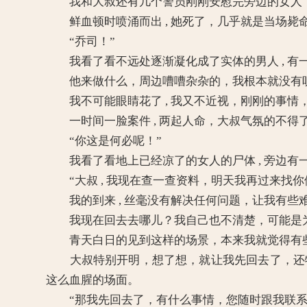
我和大叔还有几个警员刚刚安慰完旁边的女人，
鲜血顿时喷涌而出 , 她死了，几乎就是当场毙
“乔司！”
我看了看不远处逐渐凝化成了实体的男人 , 有
他来做什么，周边嘈嘈杂杂的，我根本就没有听清
我不可能眼睛花了 , 我又不近视，刚刚的事情
一时间一脸案件 , 两起人命，大叔气氛的不得
“你这是何必呢！”
我看了看地上已经凉了的女人的尸体 , 旁边有
“大叔 , 我现在查一查资料，明天我再过来找你
我的到来 , 丝毫没有解决任何问题，让我有些
我现在回去去哪儿？我自己也不清楚，可能是为
青天白日的见到这样的场景，本来我就觉得有些
大叔特别开明，想了想，就让我先回去了，还特别
这么血腥的场面。
“那我先回去了，有什么事情，您随时跟我联系