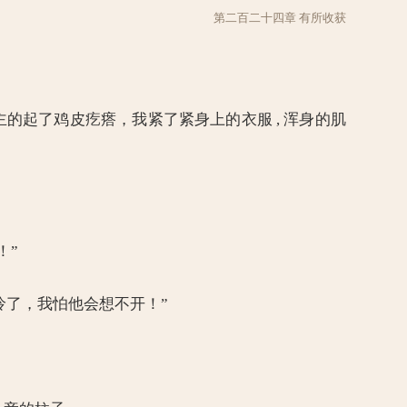
第二百二十四章 有所收获
起了鸡皮疙瘩，我紧了紧身上的衣服 , 浑身的肌
！”
怜了，我怕他会想不开！”