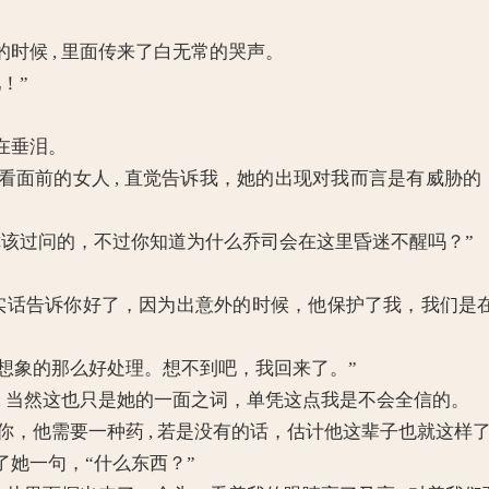
候 , 里面传来了白无常的哭声。
！”
。
在垂泪。
面前的女人 , 直觉告诉我，她的出现对我而言是有威胁的，
该过问的，不过你知道为什么乔司会在这里昏迷不醒吗？”
告诉你好了，因为出意外的时候，他保护了我，我们是在一
想象的那么好处理。想不到吧，我回来了。”
 当然这也只是她的一面之词，单凭这点我是不会全信的。
，他需要一种药 , 若是没有的话，估计他这辈子也就这样了
她一句，“什么东西？”