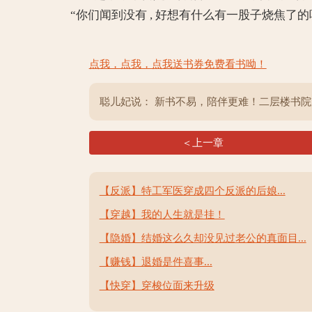
“你们闻到没有 , 好想有什么有一股子烧焦了的
点我，点我，点我送书券免费看书呦！
聪儿妃说： 新书不易，陪伴更难！二层楼书
＜上一章
【反派】特工军医穿成四个反派的后娘...
【穿越】我的人生就是挂！
【隐婚】结婚这么久却没见过老公的真面目...
【赚钱】退婚是件喜事...
【快穿】穿梭位面来升级