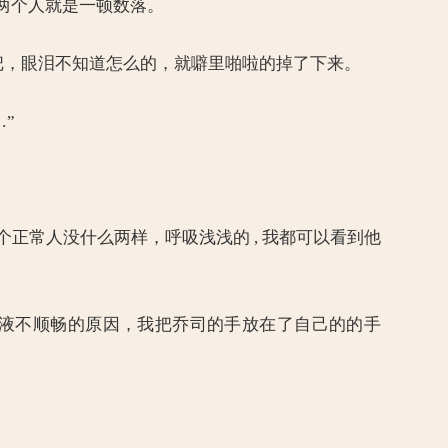
们两个人就是一顿数落。
，眼泪不知道怎么的，就噼里啪啦的掉了下来。
”
正常人没什么两样，呼吸浅浅的 , 我都可以看到他
血液不顺畅的原因，我把乔司的手放在了自己的的手
。