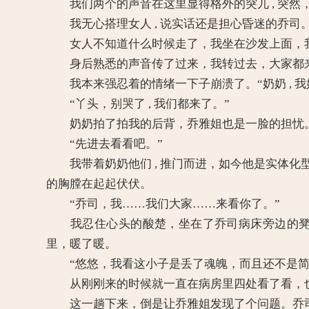
我们两个的声音在这里显得格外的突兀 , 突然，
我无心搭理女人 , 说实话还是担心昏迷的乔司
女人不知道什么时候走了，我坐在沙发上面，我
身后熟悉的声音传了过来，我转过去，大家都来了
我本来强忍着的情绪一下子崩溃了。“奶奶 , 我
“丫头，别哭了 , 我们都来了。”
奶奶拍了拍我的后背，乔雅姐也是一脸的担忧
“先进去看看吧。”
我带着奶奶他们 , 推门而进，如今他是实体化型
的胸膛在起起伏伏。
“乔司，我……我们大家……来看你了。”
我忍住心头的酸楚，坐在了乔司病床旁边的凳子上
里，暖了暖。
“悠悠，我看这小子是丢了魂魄，而且还不是简
从刚刚来的时候就一直在病房里四处看了看，也
这一趟下来，倒是让乔雅姐发现了个问题。乔司