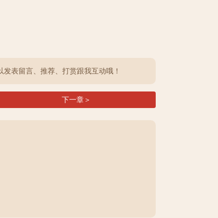
以发表留言、推荐、打赏跟我互动哦！
下一章＞