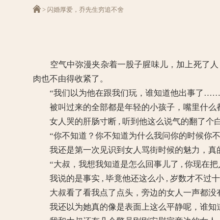
>
闪婚厚爱，乔先生穷追不舍
空气中弥漫夹杂着一股子腥味儿，加上死了人 ,
肉也不由得收紧了。
“我们以为他在跟我们玩，谁知道他出事了……
被叫过来的全部都是年轻的小孩子，嘴里什么都不
女人哭的肝肠寸断 , 听到他这么说气的翻了个
“你不知道？你不知道为什么我问你的时候你不
我还是第一次见识到女人骂街时候的魅力，真
“大叔，我想我知道是怎么回事儿了 , 你现在
我说的是事实 , 毕竟他还这么小 , 岁数才不
大叔看了看我点了点头，旁边的女人一声都没有
我还以为她真的像是表面上这么平静呢，谁知道