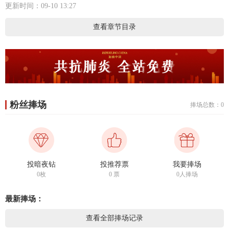
更新时间：09-10 13:27
查看章节目录
粉丝捧场
捧场总数：0
投暗夜钻
投推荐票
我要捧场
0枚
0
票
0人捧场
最新捧场：
查看全部捧场记录