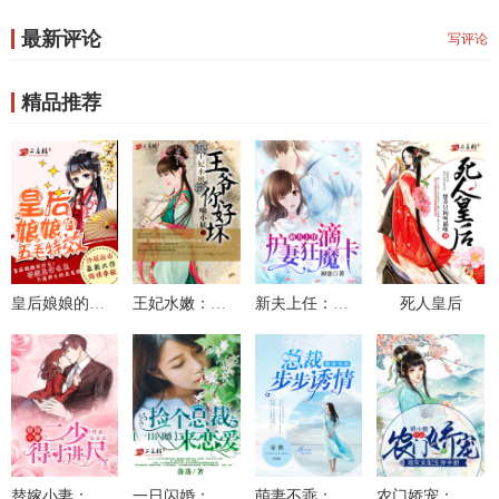
最新评论
写评论
精品推荐
皇后娘娘的五毛特效
王妃水嫩：王爷你好坏
新夫上任：滴，护妻狂魔卡
死人皇后
替嫁小妻：二少，得寸进尺
一日闪婚：捡个总裁来恋爱
萌妻不乖：总裁步步诱情
农门娇宠：炮灰女配生存手册