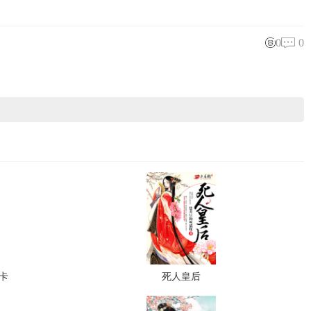
0
0
卡
死人皇后