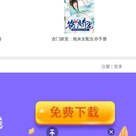
情
农门娇宠：炮灰女配生存手册
|
注册
登录