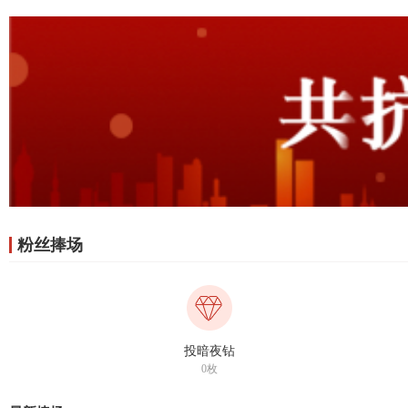
粉丝捧场
投暗夜钻
0枚