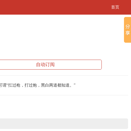
首页
自动订阅
谓“扛过枪，打过炮，黑白两道都知道。”