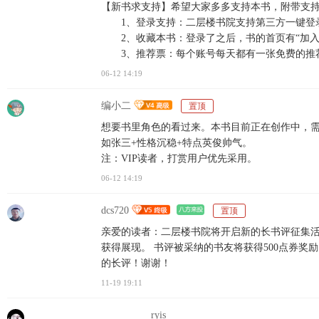
【新书求支持】希望大家多多支持本书，附带支
1、登录支持：二层楼书院支持第三方一键登录
2、收藏本书：登录了之后，书的首页有“加入
3、推荐票：每个账号每天都有一张免费的推
06-12 14:19
编小二
置顶
想要书里角色的看过来。本书目前正在创作中，需
如张三+性格沉稳+特点英俊帅气。
注：VIP读者，打赏用户优先采用。
06-12 14:19
dcs720
置顶
亲爱的读者：二层楼书院将开启新的长书评征集活动
获得展现。 书评被采纳的书友将获得500点券
的长评！谢谢！
11-19 19:11
ryis