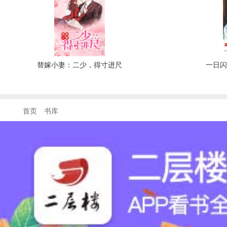
替嫁小妻：二少，得寸进尺
一日
首页
书库
联系客服: QQ 3222845513
在线时间: 9:00--21:00
商务合作: QQ 3222845513
E-mail: 32228455132@qq.com
京ICP备14038206号-1