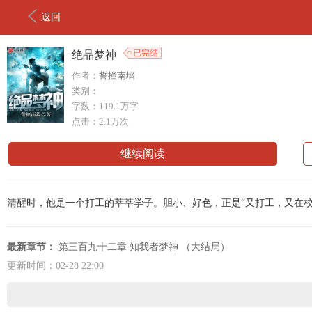
返回
绝品梦神
作者：
誓撞南墙
类别：
字数：119.1万字
点击：2.1万次
继续阅读
清醒时，他是一个打工的莘莘学子。胆小、好色，正是“又打工，又在校
最新章节：
第三百九十二章 知我者梦神 （大结局）
更新时间：02-28 22:00