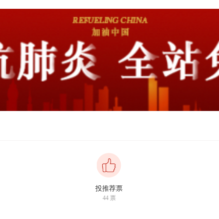
投推荐票
44
票