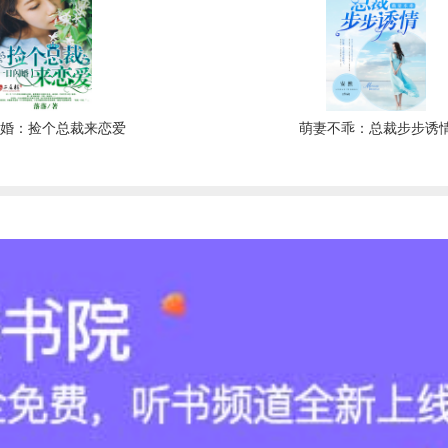
闪婚：捡个总裁来恋爱
萌妻不乖：总裁步步诱