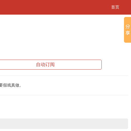
首页
自动订阅
要假戏真做。