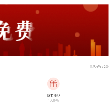
捧场总数：200
我要捧场
1人捧场