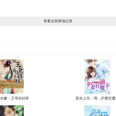
查看全部捧场记录
妃水嫩：王爷你好坏
新夫上任：滴，护妻狂魔