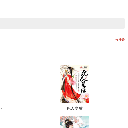
写评论
卡
死人皇后