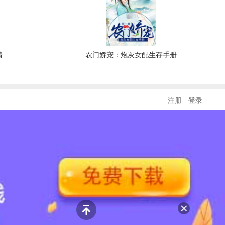
情
农门娇宠：炮灰女配生存手册
|
注册
登录