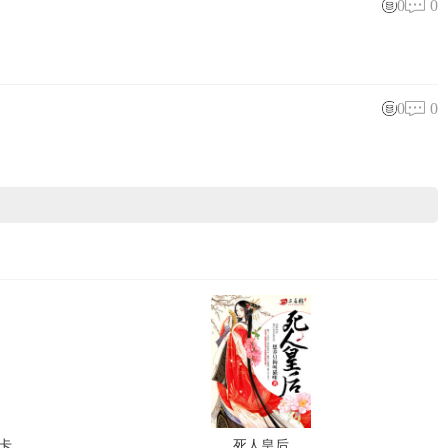
0
0
0
0
卡
死人皇后