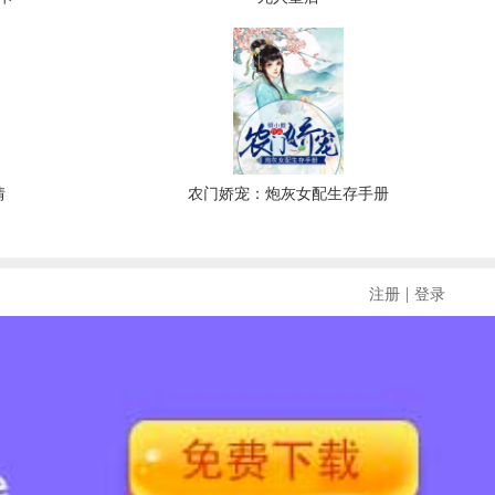
情
农门娇宠：炮灰女配生存手册
|
注册
登录