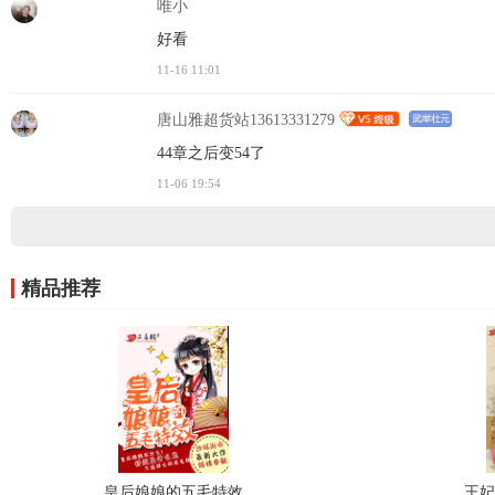
唯小
好看
11-16 11:01
唐山雅超货站13613331279
44章之后变54了
11-06 19:54
精品推荐
皇后娘娘的五毛特效
王