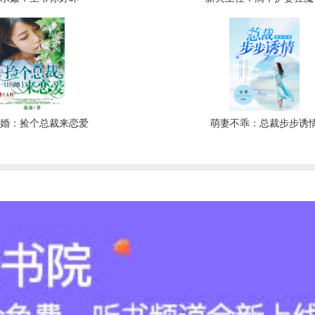
闪婚：捡个总裁来恋爱
萌妻不乖：总裁步步诱