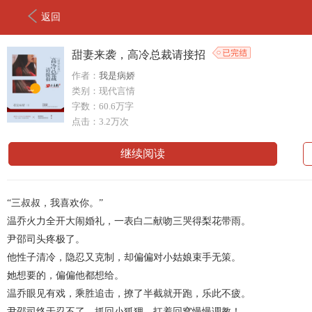
返回
甜妻来袭，高冷总裁请接招
作者：
我是病娇
类别：现代言情
字数：60.6万字
点击：3.2万次
继续阅读
“三叔叔，我喜欢你。”
温乔火力全开大闹婚礼，一表白二献吻三哭得梨花带雨。
尹邵司头疼极了。
他性子清冷，隐忍又克制，却偏偏对小姑娘束手无策。
她想要的，偏偏他都想给。
温乔眼见有戏，乘胜追击，撩了半截就开跑，乐此不疲。
尹邵司终于忍不了，抓回小狐狸，扛着回窝慢慢调教！