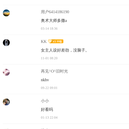
用户6414186190
奥术大师多撒a
03-14 18:36
KK
女主人设好差劲，没脑子。
11-01 08:20
再见^O^旧时光
nkhv
09-22 09:01
小小
好看吗
01-13 22:04