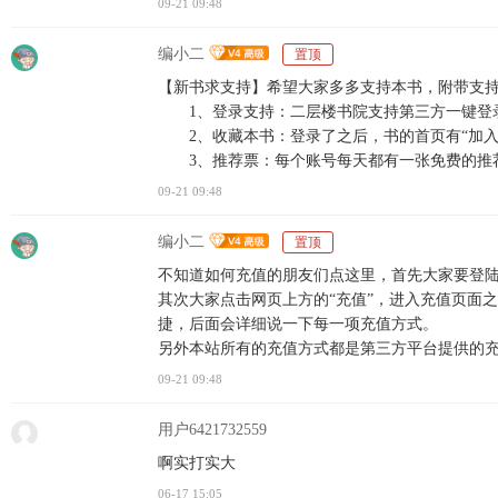
09-21 09:48
编小二
置顶
【新书求支持】希望大家多多支持本书，附带支
1、登录支持：二层楼书院支持第三方一键登录
2、收藏本书：登录了之后，书的首页有“加入
3、推荐票：每个账号每天都有一张免费的推
09-21 09:48
编小二
置顶
不知道如何充值的朋友们点这里，首先大家要登陆
其次大家点击网页上方的“充值”，进入充值页面
捷，后面会详细说一下每一项充值方式。
另外本站所有的充值方式都是第三方平台提供的
09-21 09:48
用户6421732559
啊实打实大
06-17 15:05