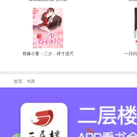
替嫁小妻：二少，得寸进尺
一日
首页
书库
联系客服: QQ 3222845513
在线时间: 9:00--21:00
商务合作: QQ 3222845513
E-mail: 32228455132@qq.com
京ICP备14038206号-1