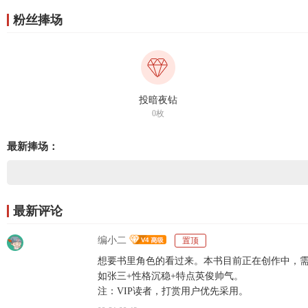
粉丝捧场
投暗夜钻
0枚
最新捧场：
最新评论
编小二
置顶
想要书里角色的看过来。本书目前正在创作中，需
如张三+性格沉稳+特点英俊帅气。
注：VIP读者，打赏用户优先采用。