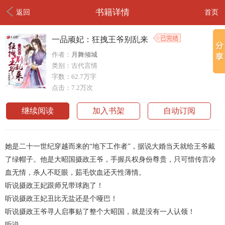
书籍详情
返回
首页
一品顽妃：狂拽王爷别乱来
作者：
月舞倾城
类别：古代言情
字数：62.7万字
点击：7.2万次
继续阅读
加入书架
自动订阅
她是二十一世纪穿越而来的“地下工作者”，据说大婚当天就给王爷戴
了绿帽子。他是大昭国摄政王爷，手握兵权身份尊贵，只可惜传言冷
血无情，杀人不眨眼，茹毛饮血还天性薄情。
听说摄政王妃跟师兄带球跑了！
听说摄政王妃丑比无盐还是个哑巴！
听说摄政王爷寻人启事贴了整个大昭国，就是没有一人认领！
听说……