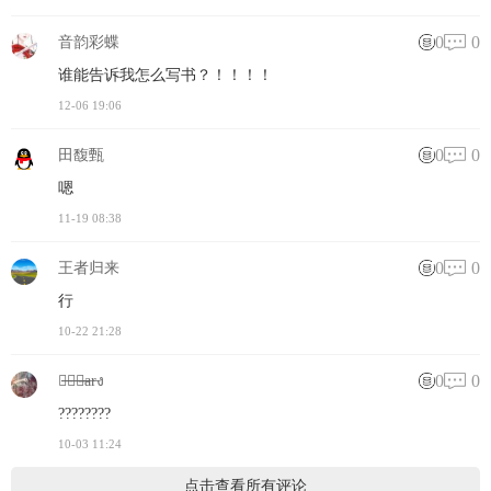
0
0
音韵彩蝶
谁能告诉我怎么写书？！！！！
12-06 19:06
0
0
田馥甄
嗯
11-19 08:38
0
0
王者归来
行
10-22 21:28
0
0
小̶奶̶猫̶̶̶a̶r̶ง
????????
10-03 11:24
点击查看所有评论