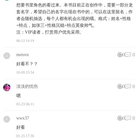
想要书里角色的看过来。本书目前正在创作中，需要一部分龙
套名字，希望自己的名字出现在书中的，可以在这里留名，作
者会随机抽选，每个人都有机会出现的哦。格式：姓名+性格
+特点，如张三+性格沉稳+特点英俊帅气。
注：VIP读者，打赏用户优先采用。
06-12 14:19
0
0
meisvn
好看不？？
10-09 23:34
0
0
淡淡的忧伤
嗯
03-23 06:11
0
0
wwx37
好看
01-25 17:36