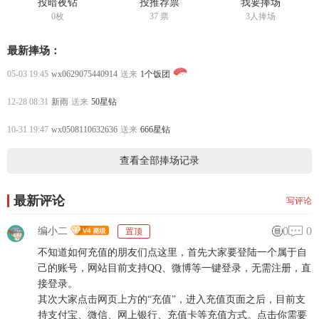
投暗夜钻
投推荐票
我要捧场
0枚
37
票
3人捧场
最新捧场：
05-03 19:45
wx0629075440914
送来
1个饭团
12-28 08:31
新雨
送来
50星钻
10-31 19:47
wx0508110632636
送来
666星钻
查看全部捧场记录
最新评论
写评论
0
0
编小二
置顶
不知道如何充值的朋友们点这里，首先大家要登陆一个属于自
己的账号，网站目前支持QQ、微博等一键登录，无需注册，直
接登录。
其次大家点击网页上方的“充值”，进入充值页面之后，目前支
持支付宝、微信、网上银行、充值卡等充值方式。点击你需要