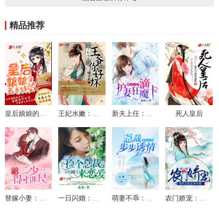
精品推荐
皇后娘娘的五毛特效
王妃水嫩：王爷你好坏
新夫上任：滴，护妻狂魔卡
死人皇后
替嫁小妻：二少，得寸进尺
一日闪婚：捡个总裁来恋爱
萌妻不乖：总裁步步诱情
农门娇宠：炮灰女配生存手册