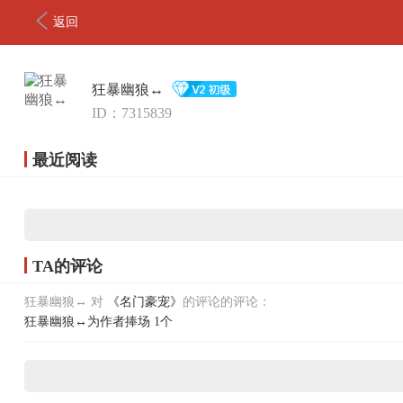
返回
狂暴幽狼↔
ID：7315839
最近阅读
TA的评论
狂暴幽狼↔ 对
《名门豪宠》
的评论的评论：
狂暴幽狼↔为作者捧场 1个