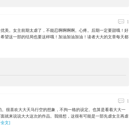
1
致优美。女主前期太虐了，不能忍啊啊啊啊。心疼。后期一定要甜哦！好
！希望这一部的结局也要这样哦！加油加油加油！读者大大的文章每天都
1
的。很喜欢大大天马行空的想象，不拘一格的设定。也算是看着大大一
下面就来说说大大这次的作品。我猜想，这很有可能是一部先虐女主再虐
开全文]