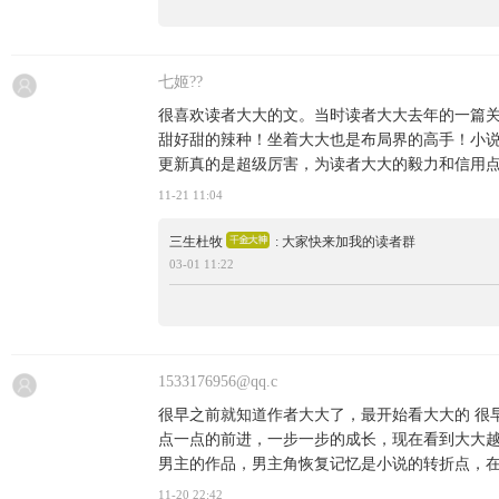
七姬??
很喜欢读者大大的文。当时读者大大去年的一篇
甜好甜的辣种！坐着大大也是布局界的高手！小
更新真的是超级厉害，为读者大大的毅力和信用
11-21 11:04
三生杜牧
: 大家快来加我的读者群
03-01 11:22
1533176956@qq.c
很早之前就知道作者大大了，最开始看大大的 很
点一点的前进，一步一步的成长，现在看到大大
男主的作品，男主角恢复记忆是小说的转折点，
11-20 22:42