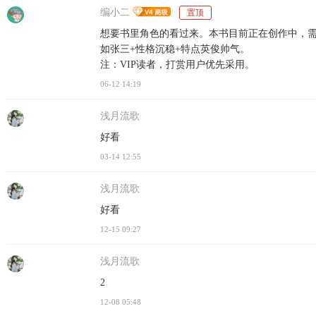
编小二
置顶
想要书里角色的看过来。本书目前正在创作中，需
如张三+性格沉稳+特点英俊帅气。
注：VIP读者，打赏用户优先采用。
06-12 14:19
浅月流歌
好看
03-14 12:55
浅月流歌
好看
12-15 09:27
浅月流歌
2
12-08 05:48