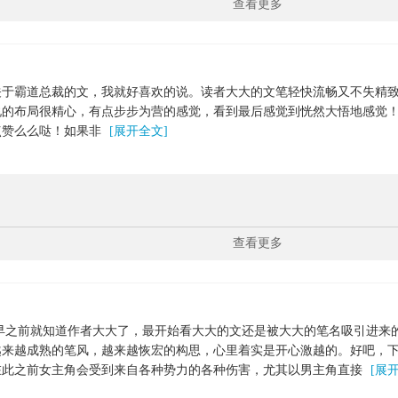
查看更多
关于霸道总裁的文，我就好喜欢的说。读者大大的文笔轻快流畅又不失精
说的布局很精心，有点步步为营的感觉，看到最后感觉到恍然大悟地感觉
点赞么么哒！如果非
[展开全文]
查看更多
早之前就知道作者大大了，最开始看大大的文还是被大大的笔名吸引进来
越来越成熟的笔风，越来越恢宏的构思，心里着实是开心激越的。好吧，
在此之前女主角会受到来自各种势力的各种伤害，尤其以男主角直接
[展