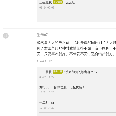
三生杜牧
: 么么哒
01-14 00:06
墨69u7
虽然看大大的书不多，也只是偶然间读到了大大
到了女主角的那种对爱情坚持不懈，奋不顾身，
爱，只要喜欢就好。不管爱不爱，适合结婚就好
11-24 11:12
三生杜牧
: 快来加我的读者群 各位
03-01 11:22
龙行天下 : 卧薪尝胆，记忆犹新！
12-31 10:23
十二月 : en
12-10 14:20